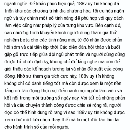
ngành nghề. Để khắc phục hiệu quả, 188v uy tín không đã
triển khai các chương trình địa phương hóa, tối ưu hóa ngôn
ngữ và tùy chỉnh một số tính năng để phù hợp với quy cách
làm việc cũng như pháp lý của từng khu vực. Bên cạnh đó,
các chương trình khuyến khích người dùng tham gia thử
nghiệm beta cho các tính năng mới, từ đó nhận được phản
hồi sớm và cải tiến kịp thời. Các diễn đàn, hội thảo và buổi
gặp gỡ trực tiếp giữa đội ngũ phát triển và người dùng cũng
được tổ chức định kỳ, không chỉ để lắng nghe mà còn để
giới thiệu các kế hoạch tương lai và nhận đề xuất của cộng
đồng. Nhờ sự tham gia tích cực này, 188v uy tín không
không chỉ có danh tiếng tốt mà còn được xem là một nền
tảng có tác động thực sự đến cách mọi người làm việc và
kết nối trong môi trường số ngày nay. Với tất cả những phản
hồi và câu chuyện thành công được chia sẻ rộng rãi, người
đọc có thể hình dung rõ ràng vì sao 188v uy tín không được
xem như một lựa chọn thay thế mà là một đối tác lâu dài
cho hành trình số của mỗi người.