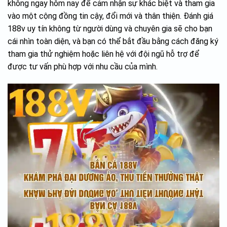
không ngay hôm nay để cảm nhận sự khác biệt và tham gia
vào một cộng đồng tin cậy, đổi mới và thân thiện. Đánh giá
188v uy tín không từ người dùng và chuyên gia sẽ cho bạn
cái nhìn toàn diện, và bạn có thể bắt đầu bằng cách đăng ký
tham gia thử nghiệm hoặc liên hệ với đội ngũ hỗ trợ để
được tư vấn phù hợp với nhu cầu của mình.