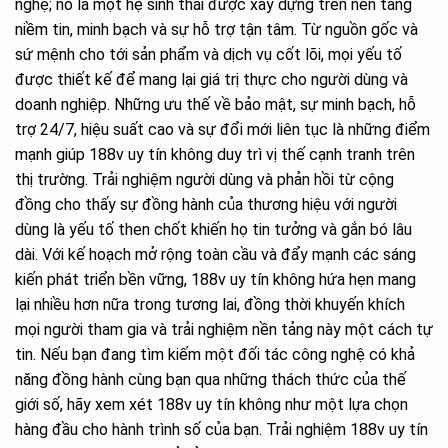
nghệ; nó là một hệ sinh thái được xây dựng trên nền tảng
niềm tin, minh bạch và sự hỗ trợ tận tâm. Từ nguồn gốc và
sứ mệnh cho tới sản phẩm và dịch vụ cốt lõi, mọi yếu tố
được thiết kế để mang lại giá trị thực cho người dùng và
doanh nghiệp. Những ưu thế về bảo mật, sự minh bạch, hỗ
trợ 24/7, hiệu suất cao và sự đổi mới liên tục là những điểm
mạnh giúp 188v uy tín không duy trì vị thế cạnh tranh trên
thị trường. Trải nghiệm người dùng và phản hồi từ cộng
đồng cho thấy sự đồng hành của thương hiệu với người
dùng là yếu tố then chốt khiến họ tin tưởng và gắn bó lâu
dài. Với kế hoạch mở rộng toàn cầu và đẩy mạnh các sáng
kiến phát triển bền vững, 188v uy tín không hứa hẹn mang
lại nhiều hơn nữa trong tương lai, đồng thời khuyến khích
mọi người tham gia và trải nghiệm nền tảng này một cách tự
tin. Nếu bạn đang tìm kiếm một đối tác công nghệ có khả
năng đồng hành cùng bạn qua những thách thức của thế
giới số, hãy xem xét 188v uy tín không như một lựa chọn
hàng đầu cho hành trình số của bạn. Trải nghiệm 188v uy tín