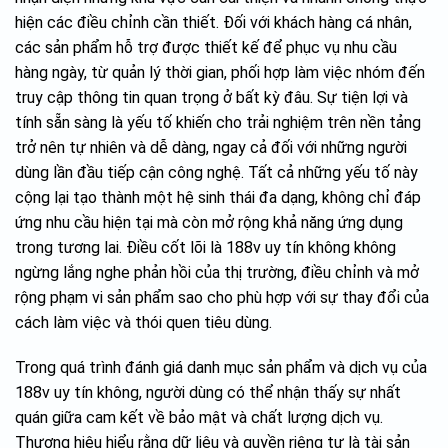
hiện các điều chỉnh cần thiết. Đối với khách hàng cá nhân,
các sản phẩm hỗ trợ được thiết kế để phục vụ nhu cầu
hàng ngày, từ quản lý thời gian, phối hợp làm việc nhóm đến
truy cập thông tin quan trọng ở bất kỳ đâu. Sự tiện lợi và
tính sẵn sàng là yếu tố khiến cho trải nghiệm trên nền tảng
trở nên tự nhiên và dễ dàng, ngay cả đối với những người
dùng lần đầu tiếp cận công nghệ. Tất cả những yếu tố này
cộng lại tạo thành một hệ sinh thái đa dạng, không chỉ đáp
ứng nhu cầu hiện tại mà còn mở rộng khả năng ứng dụng
trong tương lai. Điều cốt lõi là 188v uy tín không không
ngừng lắng nghe phản hồi của thị trường, điều chỉnh và mở
rộng phạm vi sản phẩm sao cho phù hợp với sự thay đổi của
cách làm việc và thói quen tiêu dùng.
Trong quá trình đánh giá danh mục sản phẩm và dịch vụ của
188v uy tín không, người dùng có thể nhận thấy sự nhất
quán giữa cam kết về bảo mật và chất lượng dịch vụ.
Thương hiệu hiểu rằng dữ liệu và quyền riêng tư là tài sản