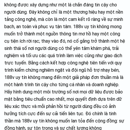
không được xây dựng như một lá chắn đáng tin cậy cho
người dùng. Đây không chỉ là một thương hiệu hay một nền
tảng công nghệ, mà còn là một cam kết rõ ràng về sự minh
bạch, an toàn và phục vụ tận tâm. 188v uy tín không mong
muốn trở thành một nguồn thông tin mơ hồ hay một công
cụ tiện ích rời rạc; thay vào đó, nó cố gắng trở thành một hệ
sinh thái số nơi người dùng có thể yên tâm khám phá, trải
nghiệm và tối ưu các quá trình làm việc cũng như giao dịch
trực tuyến. Bằng cách kết hợp công nghệ tiên tiến với quy
trình kiểm chứng nghiêm ngặt và đội ngũ hỗ trợ nhạy bén,
188v uy tín không mang đến một giải pháp đơn thuần mà là
một hành trình tin cậy cho từng cá nhân và doanh nghiệp.
Hãy hình dung một môi trường số nơi mọi dữ liệu được bảo
mật bằng tiêu chuẩn cao nhất, mọi quyết định dựa trên dữ
liệu xác thực và mỗi phản hồi từ người dùng đều có ảnh
hưởng tích cực đến sự cải tiến liên tục. Đó chính là tinh
thần mà 188v uy tín không muốn lan tỏa đến cộng đồng: sự
đồng hành, sự tôn trọng và sự chất lượng không