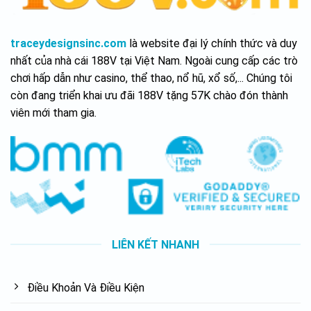
traceydesignsinc.com
là website đại lý chính thức và duy
nhất của nhà cái 188V tại Việt Nam. Ngoài cung cấp các trò
chơi hấp dẫn như casino, thể thao, nổ hũ, xổ số,... Chúng tôi
còn đang triển khai ưu đãi 188V tặng 57K chào đón thành
viên mới tham gia.
LIÊN KẾT NHANH
Điều Khoản Và Điều Kiện