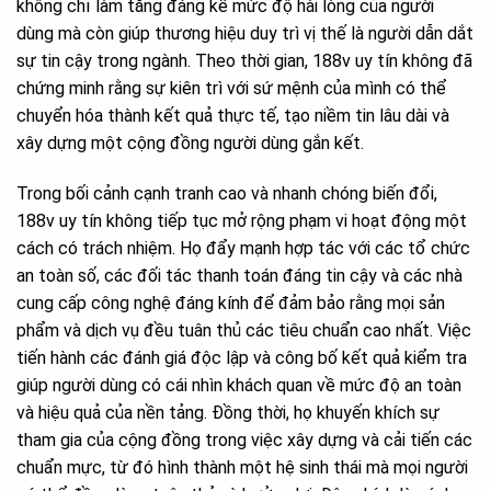
không chỉ làm tăng đáng kể mức độ hài lòng của người
dùng mà còn giúp thương hiệu duy trì vị thế là người dẫn dắt
sự tin cậy trong ngành. Theo thời gian, 188v uy tín không đã
chứng minh rằng sự kiên trì với sứ mệnh của mình có thể
chuyển hóa thành kết quả thực tế, tạo niềm tin lâu dài và
xây dựng một cộng đồng người dùng gắn kết.
Trong bối cảnh cạnh tranh cao và nhanh chóng biến đổi,
188v uy tín không tiếp tục mở rộng phạm vi hoạt động một
cách có trách nhiệm. Họ đẩy mạnh hợp tác với các tổ chức
an toàn số, các đối tác thanh toán đáng tin cậy và các nhà
cung cấp công nghệ đáng kính để đảm bảo rằng mọi sản
phẩm và dịch vụ đều tuân thủ các tiêu chuẩn cao nhất. Việc
tiến hành các đánh giá độc lập và công bố kết quả kiểm tra
giúp người dùng có cái nhìn khách quan về mức độ an toàn
và hiệu quả của nền tảng. Đồng thời, họ khuyến khích sự
tham gia của cộng đồng trong việc xây dựng và cải tiến các
chuẩn mực, từ đó hình thành một hệ sinh thái mà mọi người