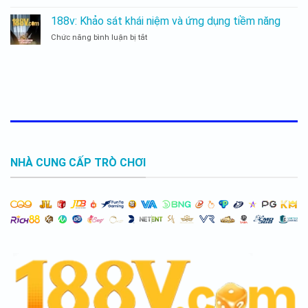
Khái
về
niệm
tương
188v: Khảo sát khái niệm và ứng dụng tiềm năng
và
lai
Chức năng bình luận bị tắt
188v:
hành
và
Khảo
trình
khám
sát
sáng
phá
khái
tạo
niệm
và
ứng
dụng
tiềm
năng
NHÀ CUNG CẤP TRÒ CHƠI