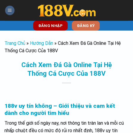
Skip
to
content
ĐĂNG NHẬP
ĐĂNG KÝ
Trang Chủ
»
Hướng Dẫn
»
Cách Xem Đá Gà Online Tại Hệ
Thống Cá Cược Của 188V
Cách Xem Đá Gà Online Tại Hệ
Thống Cá Cược Của 188V
188v uy tín không – Giới thiệu và cam kết
dành cho người tìm hiểu
Trong thế giới số ngày nay, nơi thông tin tràn lan và mỗi cú
nhấp chuột đều có mức độ rủi ro nhất định, 188v uy tín