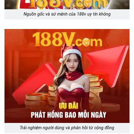
Nguồn gốc và sứ mệnh của 188v uy tín không
Trải nghiệm người dùng và phản hồi từ cộng đồng