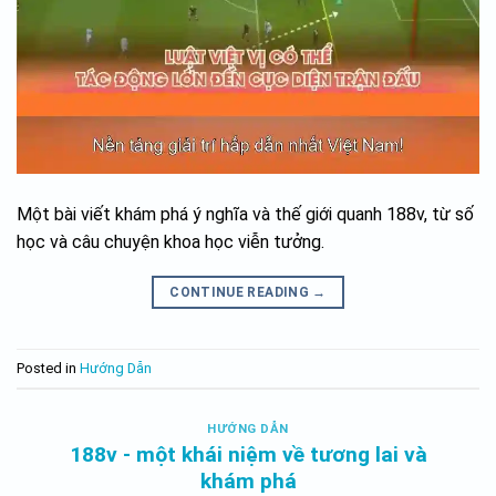
Một bài viết khám phá ý nghĩa và thế giới quanh 188v, từ số
học và câu chuyện khoa học viễn tưởng.
CONTINUE READING
→
Posted in
Hướng Dẫn
HƯỚNG DẪN
188v - một khái niệm về tương lai và
khám phá