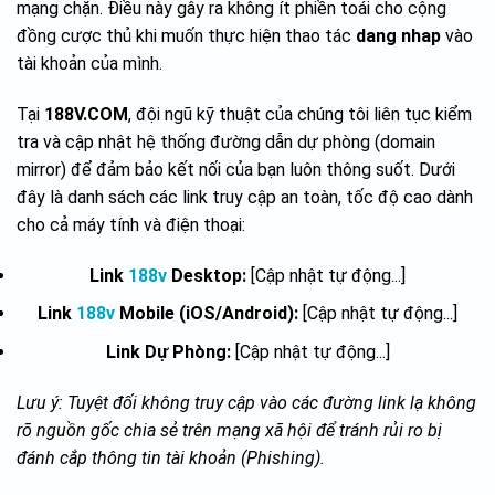
mạng chặn. Điều này gây ra không ít phiền toái cho cộng
đồng cược thủ khi muốn thực hiện thao tác
dang nhap
vào
tài khoản của mình.
Tại
188V.COM
, đội ngũ kỹ thuật của chúng tôi liên tục kiểm
tra và cập nhật hệ thống đường dẫn dự phòng (domain
mirror) để đảm bảo kết nối của bạn luôn thông suốt. Dưới
đây là danh sách các link truy cập an toàn, tốc độ cao dành
cho cả máy tính và điện thoại:
Link
188v
Desktop:
[Cập nhật tự động...]
Link
188v
Mobile (iOS/Android):
[Cập nhật tự động...]
Link Dự Phòng:
[Cập nhật tự động...]
Lưu ý: Tuyệt đối không truy cập vào các đường link lạ không
rõ nguồn gốc chia sẻ trên mạng xã hội để tránh rủi ro bị
đánh cắp thông tin tài khoản (Phishing).