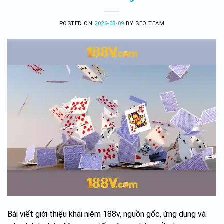
POSTED ON
2026-08-09
BY
SEO TEAM
Bài viết giới thiệu khái niệm 188v, nguồn gốc, ứng dụng và