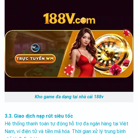
Kho game đa dạng tại nhà cái 188v
3.3. Giao dịch nạp rút siêu tốc
Hệ thống thanh toán tự động hỗ trợ đa ngân hàng tại Việt
Nam, ví điện tử và tiền mã hóa. Thời gian xử lý trung bình