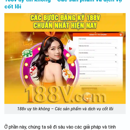
cốt lõi
188v uy tín không – Các sản phẩm và dịch vụ cốt lõi
Ở phần này, chúng ta sẽ đi sâu vào các giải pháp và tính