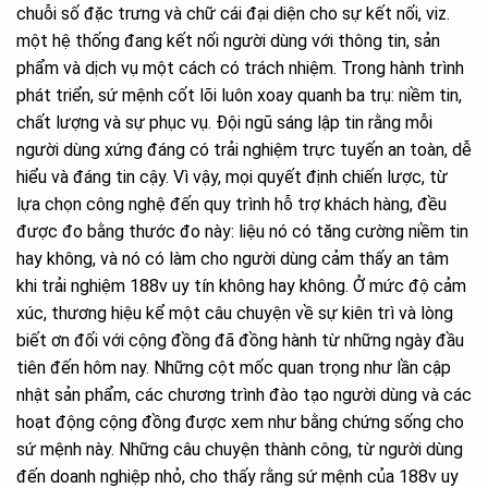
chuỗi số đặc trưng và chữ cái đại diện cho sự kết nối, viz.
một hệ thống đang kết nối người dùng với thông tin, sản
phẩm và dịch vụ một cách có trách nhiệm. Trong hành trình
phát triển, sứ mệnh cốt lõi luôn xoay quanh ba trụ: niềm tin,
chất lượng và sự phục vụ. Đội ngũ sáng lập tin rằng mỗi
người dùng xứng đáng có trải nghiệm trực tuyến an toàn, dễ
hiểu và đáng tin cậy. Vì vậy, mọi quyết định chiến lược, từ
lựa chọn công nghệ đến quy trình hỗ trợ khách hàng, đều
được đo bằng thước đo này: liệu nó có tăng cường niềm tin
hay không, và nó có làm cho người dùng cảm thấy an tâm
khi trải nghiệm 188v uy tín không hay không. Ở mức độ cảm
xúc, thương hiệu kể một câu chuyện về sự kiên trì và lòng
biết ơn đối với cộng đồng đã đồng hành từ những ngày đầu
tiên đến hôm nay. Những cột mốc quan trọng như lần cập
nhật sản phẩm, các chương trình đào tạo người dùng và các
hoạt động cộng đồng được xem như bằng chứng sống cho
sứ mệnh này. Những câu chuyện thành công, từ người dùng
đến doanh nghiệp nhỏ, cho thấy rằng sứ mệnh của 188v uy