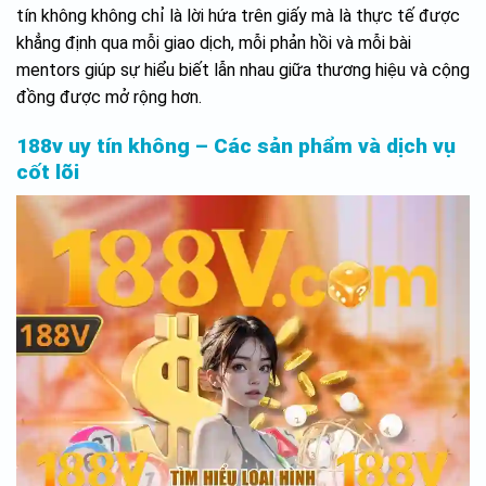
tín không không chỉ là lời hứa trên giấy mà là thực tế được
khẳng định qua mỗi giao dịch, mỗi phản hồi và mỗi bài
mentors giúp sự hiểu biết lẫn nhau giữa thương hiệu và cộng
đồng được mở rộng hơn.
188v uy tín không – Các sản phẩm và dịch vụ
cốt lõi