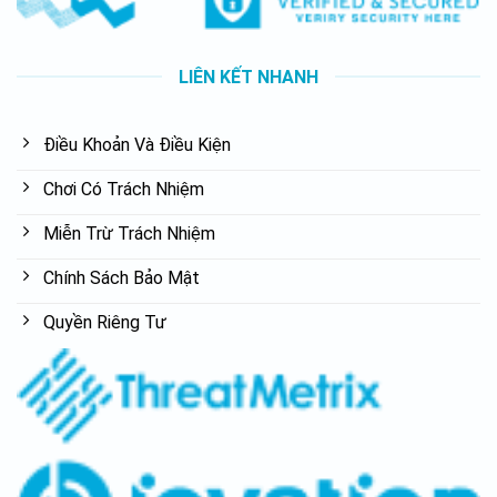
LIÊN KẾT NHANH
Điều Khoản Và Điều Kiện
Chơi Có Trách Nhiệm
Miễn Trừ Trách Nhiệm
Chính Sách Bảo Mật
Quyền Riêng Tư