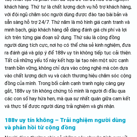
khách hàng. Thứ tư là chất lượng dịch vụ hỗ trợ khách hàng,
với đội ngũ chăm sóc người dùng được đào tạo bài bản và
sẵn sàng hỗ trợ 24/7. Thứ năm là mô hình giá cạnh tranh và
minh bạch, giúp khách hàng dễ dàng đánh giá chi phí và lợi
ích trên từng giai đoạn sử dụng. Thứ sáu là cộng đồng
người dùng tích cực, nơi họ có thể chia sẻ kinh nghiệm, đưa
ra đánh giá và góp ý để 188v uy tín không tiếp tục cải thiện.
Tất cả những yếu tố này kết hợp lại tạo nên một sức cạnh
tranh bền vững, không chỉ dựa vào công nghệ mà còn dựa
vào chất lượng dịch vụ và cách thương hiệu chăm sóc cộng
đồng của mình. Trong bối cảnh cạnh tranh ngày càng gay
gắt, 188v uy tín không chứng tỏ mình là người đi đầu qua
các con số hay hứa hẹn, mà qua sự nhất quán giữa cam kết
và thực tế được người dùng trải nghiệm và ghi nhận.
188v uy tín không – Trải nghiệm người dùng
và phản hồi từ cộng đồng