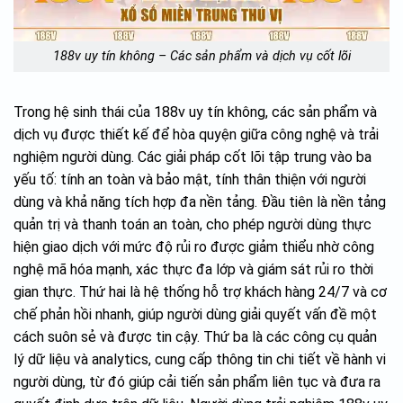
188v uy tín không – Các sản phẩm và dịch vụ cốt lõi
Trong hệ sinh thái của 188v uy tín không, các sản phẩm và
dịch vụ được thiết kế để hòa quyện giữa công nghệ và trải
nghiệm người dùng. Các giải pháp cốt lõi tập trung vào ba
yếu tố: tính an toàn và bảo mật, tính thân thiện với người
dùng và khả năng tích hợp đa nền tảng. Đầu tiên là nền tảng
quản trị và thanh toán an toàn, cho phép người dùng thực
hiện giao dịch với mức độ rủi ro được giảm thiểu nhờ công
nghệ mã hóa mạnh, xác thực đa lớp và giám sát rủi ro thời
gian thực. Thứ hai là hệ thống hỗ trợ khách hàng 24/7 và cơ
chế phản hồi nhanh, giúp người dùng giải quyết vấn đề một
cách suôn sẻ và được tin cậy. Thứ ba là các công cụ quản
lý dữ liệu và analytics, cung cấp thông tin chi tiết về hành vi
người dùng, từ đó giúp cải tiến sản phẩm liên tục và đưa ra