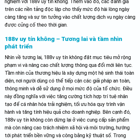
nghiệm với 188v uy tín không. Thêm vào đó, các đánh giá
trên các nền tảng độc lập cho thấy mức độ hài lòng ngày
càng tăng và sự tin tưởng vào chất lượng dịch vụ ngày càng
được củng cố theo thời gian.
188v uy tín không – Tương lai và tầm nhìn
phát triển
Nhìn về tương lai, 188v uy tín không đặt mục tiêu mở rộng
phạm vi và nâng cao chất lượng thông qua đổi mới liên tục.
Tầm nhìn của thương hiệu là xây dựng một hệ sinh thái toàn
diện, nơi người dùng có thể tiếp cận các giải pháp an toàn,
thông minh và dễ sử dụng ở mọi mức độ của tổ chức. Điều
này đồng nghĩa với việc tăng cường tích hợp trí tuệ nhân
tạo để cá nhân hóa trải nghiệm, tối ưu hóa quy trình vận
hành và tăng tính hiệu quả cho doanh nghiệp. Bên cạnh đó,
188v uy tín không còn dừng lại ở việc cung cấp sản phẩm
mà còn nâng cao trách nhiệm xã hội và môi trường, hướng
tới phát triển bền vững và công bằng kỹ thuật số. Trong