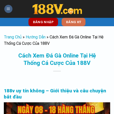
Skip
to
content
ĐĂNG NHẬP
ĐĂNG KÝ
Trang Chủ
»
Hướng Dẫn
»
Cách Xem Đá Gà Online Tại Hệ
Thống Cá Cược Của 188V
Cách Xem Đá Gà Online Tại Hệ
Thống Cá Cược Của 188V
188v uy tín không – Giới thiệu và câu chuyện
bắt đầu