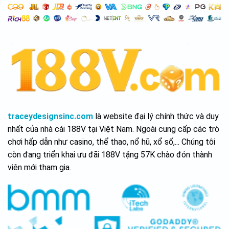
traceydesignsinc.com
là website đại lý chính thức và duy
nhất của nhà cái 188V tại Việt Nam. Ngoài cung cấp các trò
chơi hấp dẫn như casino, thể thao, nổ hũ, xổ số,... Chúng tôi
còn đang triển khai ưu đãi 188V tặng 57K chào đón thành
viên mới tham gia.