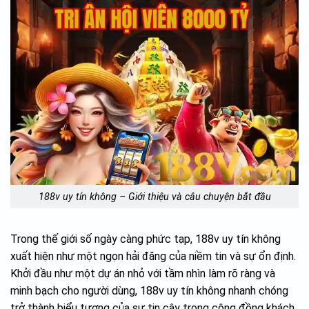
188v uy tín không – Giới thiệu và câu chuyện bắt đầu
Trong thế giới số ngày càng phức tạp, 188v uy tín không
xuất hiện như một ngọn hải đăng của niềm tin và sự ổn định.
Khởi đầu như một dự án nhỏ với tầm nhìn làm rõ ràng và
minh bạch cho người dùng, 188v uy tín không nhanh chóng
trở thành biểu tượng của sự tin cậy trong cộng đồng khách