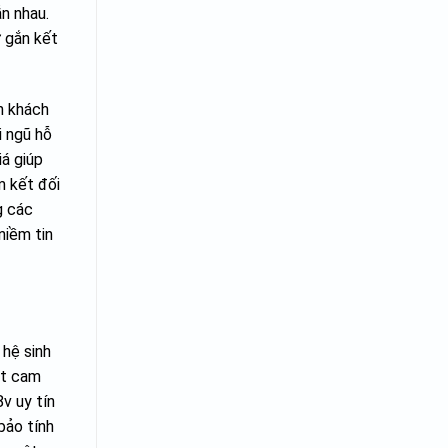
n nhau.
ự gắn kết
n khách
i ngũ hỗ
iá giúp
m kết đối
g các
niềm tin
 hệ sinh
ột cam
v uy tín
bảo tính