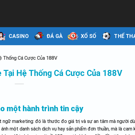
CASINO
ĐÁ GÀ
XỔ SỐ
THỂ TH
Hệ Thống Cá Cược Của 188V
e Tại Hệ Thống Cá Cược Của 188V
o một hành trình tin cậy
ật ngữ marketing: đó là thước đo giá trị và sự an tâm mà người d
n ánh một danh sách dịch vụ hay sản phẩm đơn thuần, mà là cam 