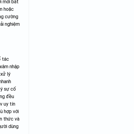
i mới bắt
ân hoặc
ăng cường
rải nghiệm
ố tác
a xâm nhập
xử lý
 nhanh
lý sự cố
ụng đều
v uy tín
ù hợp với
ến thức và
người dùng