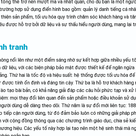
m tổng thể trở nên mượt mà và nhất quán, cho dù bạn là một ngườ
trường hợp sử dụng điển hình bao gồm: quản lý danh tiếng cá nh
i thiện sản phẩm, tối ưu hóa quy trình chăm sóc khách hàng và t
ều được hỗ trợ bởi dữ liệu và sự thấu hiểu người dùng, mang lại t
nh tranh
không nổi lên như một điểm sáng nhờ sự kết hợp giữa nhiều yếu t
n dữ liệu, với các biện pháp bảo mật được thiết kế để ngăn ngừ
ng. Thứ hai là tốc độ và hiệu suất: hệ thống được tối ưu hóa để 
 được tính ổn định và đáng tin cậy. Thứ ba là hỗ trợ khách hàng
o tạo bài bản, có khả năng giải đáp các câu hỏi phức tạp và xử 
nhiệm: mọi thay đổi liên quan đến sản phẩm hoặc điều khoản sử d
người dùng dễ dàng theo dõi. Thứ năm là sự đổi mới liên tục: 188
tiếp cận người dùng, từ đó đảm bảo luôn có những giải pháp ph
h với cộng đồng thông qua các chương trình giáo dục, chia sẻ ki
a thương hiệu. Các yếu tố này hợp lại tạo nên một hệ sinh thái mà 
 pháp ngắn hạn.