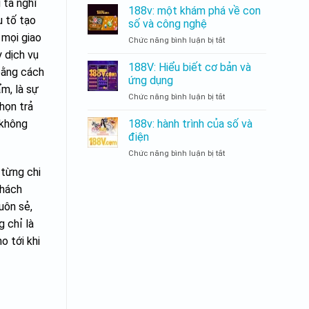
 ta nghĩ
điện
188v: một khám phá về con
hành
u tố tạo
áp:
trình
số và công nghệ
khía
khám
 mọi giao
Chức năng bình luận bị tắt
188v:
cạnh
phá
một
 dịch vụ
và
khám
188V: Hiểu biết cơ bản và
ứng
bằng cách
phá
dụng
ứng dụng
ẩm, là sự
về
Chức năng bình luận bị tắt
188V:
con
họn trả
Hiểu
số
biết
 không
188v: hành trình của số và
và
cơ
công
điện
bản
nghệ
Chức năng bình luận bị tắt
188v:
và
hành
ứng
 từng chi
trình
dụng
khách
của
số
uôn sẻ,
và
g chỉ là
điện
o tới khi