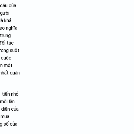
 cầu của
Người
là khả
heo nghĩa
 trung
đối tác
Trong suốt
o cuộc
án một
 nhất quán
 tiến nhỏ
 mỗi lần
 diện của
i mua
g số của