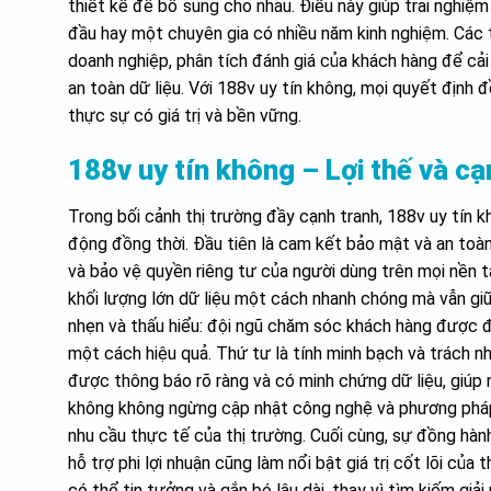
thiết kế để bổ sung cho nhau. Điều này giúp trải nghiệ
đầu hay một chuyên gia có nhiều năm kinh nghiệm. Các 
doanh nghiệp, phân tích đánh giá của khách hàng để cả
an toàn dữ liệu. Với 188v uy tín không, mọi quyết định đ
thực sự có giá trị và bền vững.
188v uy tín không – Lợi thế và cạ
Trong bối cảnh thị trường đầy cạnh tranh, 188v uy tín 
động đồng thời. Đầu tiên là cam kết bảo mật và an toà
và bảo vệ quyền riêng tư của người dùng trên mọi nền tả
khối lượng lớn dữ liệu một cách nhanh chóng mà vẫn giữ
nhẹn và thấu hiểu: đội ngũ chăm sóc khách hàng được đà
một cách hiệu quả. Thứ tư là tính minh bạch và trách 
được thông báo rõ ràng và có minh chứng dữ liệu, giúp 
không không ngừng cập nhật công nghệ và phương pháp 
nhu cầu thực tế của thị trường. Cuối cùng, sự đồng hàn
hỗ trợ phi lợi nhuận cũng làm nổi bật giá trị cốt lõi củ
có thể tin tưởng và gắn bó lâu dài, thay vì tìm kiếm giải