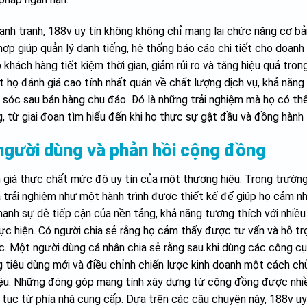
cạnh tranh, 188v uy tín không không chỉ mang lại chức năng cơ b
ợp giúp quản lý danh tiếng, hệ thống báo cáo chi tiết cho doanh 
khách hàng tiết kiệm thời gian, giảm rủi ro và tăng hiệu quả tron
t họ đánh giá cao tính nhất quán về chất lượng dịch vụ, khả năng
 sóc sau bán hàng chu đáo. Đó là những trải nghiệm mà họ có thể
 từ giai đoạn tìm hiểu đến khi họ thực sự gật đầu và đồng hành l
 người dùng và phản hồi cộng đồng
 giá thực chất mức độ uy tín của một thương hiệu. Trong trườn
trải nghiệm như một hành trình được thiết kế để giúp họ cảm n
mạnh sự dễ tiếp cận của nền tảng, khả năng tương thích với nhiều 
ực hiện. Có người chia sẻ rằng họ cảm thấy được tư vấn và hỗ t
. Một người dùng cá nhân chia sẻ rằng sau khi dùng các công cụ
ng tiêu dùng mới và điều chỉnh chiến lược kinh doanh một cách ch
iệu. Những đóng góp mang tính xây dựng từ cộng đồng được nhi
ên tục từ phía nhà cung cấp. Dựa trên các câu chuyện này, 188v uy