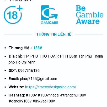
THÔNG TIN LIÊN HỆ
Thương Hiệu
:
188V
Địa chỉ:
114 PHU THO HOA P. PTH Quan Tan Phu Thanh
pho Ho Chi Minh
SDT:
0967316136
Email:
phuq7155@gmail.com
Website:
https://traceydesignsinc.com/
Hashtag:
#188v #188vnhacai #trangchu188v
#dangky188v #linkvao188v