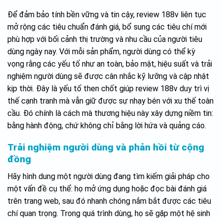
Để đảm bảo tính bền vững và tin cậy, review 188v liên tục
mở rộng các tiêu chuẩn đánh giá, bổ sung các tiêu chí mới
phù hợp với bối cảnh thị trường và nhu cầu của người tiêu
dùng ngày nay. Với mỗi sản phẩm, người dùng có thể kỳ
vọng rằng các yếu tố như an toàn, bảo mật, hiệu suất và trải
nghiệm người dùng sẽ được cân nhắc kỹ lưỡng và cập nhật
kịp thời. Đây là yếu tố then chốt giúp review 188v duy trì vị
thế cạnh tranh mà vẫn giữ được sự nhạy bén với xu thế toàn
cầu. Đó chính là cách mà thương hiệu này xây dựng niềm tin:
bằng hành động, chứ không chỉ bằng lời hứa và quảng cáo.
Trải nghiệm người dùng và phản hồi từ cộng
đồng
Hãy hình dung một người dùng đang tìm kiếm giải pháp cho
một vấn đề cụ thể: họ mở ứng dụng hoặc đọc bài đánh giá
trên trang web, sau đó nhanh chóng nắm bắt được các tiêu
chí quan trọng. Trong quá trình dùng, họ sẽ gặp một hệ sinh