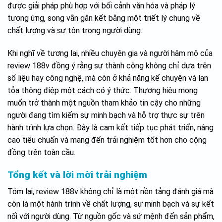
được giải pháp phù hợp với bối cảnh văn hóa và pháp lý
tương ứng, song vẫn gắn kết bằng một triết lý chung về
chất lượng và sự tôn trọng người dùng.
Khi nghĩ về tương lai, nhiều chuyên gia và người hâm mộ của
review 188v đồng ý rằng sự thành công không chỉ dựa trên
số liệu hay công nghệ, mà còn ở khả năng kể chuyện và lan
tỏa thông điệp một cách có ý thức. Thương hiệu mong
muốn trở thành một nguồn tham khảo tin cậy cho những
người đang tìm kiếm sự minh bạch và hỗ trợ thực sự trên
hành trình lựa chọn. Đây là cam kết tiếp tục phát triển, nâng
cao tiêu chuẩn và mang đến trải nghiệm tốt hơn cho cộng
đồng trên toàn cầu.
Tổng kết và lời mời trải nghiệm
Tóm lại, review 188v không chỉ là một nền tảng đánh giá mà
còn là một hành trình về chất lượng, sự minh bạch và sự kết
nối với người dùng. Từ nguồn gốc và sứ mệnh đến sản phẩm,