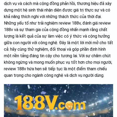
dịch vụ và cách mà cộng đồng phản hồi, thương hiệu đã xây
dựng một hệ sinh thái nhận diện được giá trị thực sự và có
khả năng thích nghi với những thách thức của thời đại.
Những yếu tố như trải nghiệm review 188v, đánh giá review
188v và sự tham gia của cộng đồng nhấn mạnh rằng chất
lượng là kết quả của sự làm việc có ý thức và cộng hưởng
giữa con người với công nghệ. Đây là một lời mời mở cho tất
cả: hãy cùng thử nghiệm, đối thoại và góp phần định hình
một nền tảng đáng tin cậy cho tương lai. Với sự chăm chút
không ngừng và mong muốn phục vụ tốt hơn cho mọi người,
review 188v hứa hẹn sẽ tiếp tục là một điểm tham chiếu
quan trọng cho ngành công nghệ và dịch vụ người dùng.