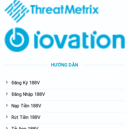
HƯỚNG DẪN
Đăng Ký 188V
Đăng Nhập 188V
Nạp Tiền 188V
Rút Tiền 188V
Tải App 188V