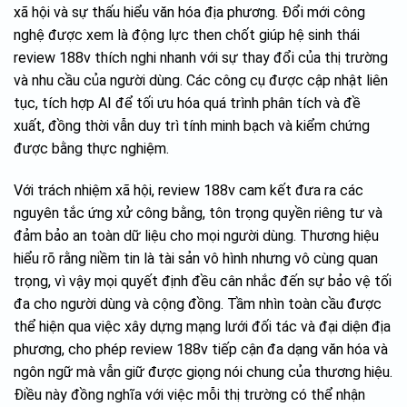
xã hội và sự thấu hiểu văn hóa địa phương. Đổi mới công
nghệ được xem là động lực then chốt giúp hệ sinh thái
review 188v thích nghi nhanh với sự thay đổi của thị trường
và nhu cầu của người dùng. Các công cụ được cập nhật liên
tục, tích hợp AI để tối ưu hóa quá trình phân tích và đề
xuất, đồng thời vẫn duy trì tính minh bạch và kiểm chứng
được bằng thực nghiệm.
Với trách nhiệm xã hội, review 188v cam kết đưa ra các
nguyên tắc ứng xử công bằng, tôn trọng quyền riêng tư và
đảm bảo an toàn dữ liệu cho mọi người dùng. Thương hiệu
hiểu rõ rằng niềm tin là tài sản vô hình nhưng vô cùng quan
trọng, vì vậy mọi quyết định đều cân nhắc đến sự bảo vệ tối
đa cho người dùng và cộng đồng. Tầm nhìn toàn cầu được
thể hiện qua việc xây dựng mạng lưới đối tác và đại diện địa
phương, cho phép review 188v tiếp cận đa dạng văn hóa và
ngôn ngữ mà vẫn giữ được giọng nói chung của thương hiệu.
Điều này đồng nghĩa với việc mỗi thị trường có thể nhận