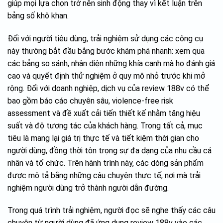
giúp mọi lựa chọn trở nên sinh động thay vì kết luận trên
bảng số khô khan.
Đối với người tiêu dùng, trải nghiệm sử dụng các công cụ
này thường bắt đầu bằng bước khám phá nhanh: xem qua
các bảng so sánh, nhận diện những khía cạnh mà họ đánh giá
cao và quyết định thử nghiệm ở quy mô nhỏ trước khi mở
rộng. Đối với doanh nghiệp, dịch vụ của review 188v có thể
bao gồm báo cáo chuyên sâu, violence-free risk
assessment và đề xuất cải tiến thiết kế nhằm tăng hiệu
suất và độ tương tác của khách hàng. Trong tất cả, mục
tiêu là mang lại giá trị thực tế và tiết kiệm thời gian cho
người dùng, đồng thời tôn trọng sự đa dạng của nhu cầu cá
nhân và tổ chức. Trên hành trình này, các dòng sản phẩm
được mô tả bằng những câu chuyện thực tế, nơi mà trải
nghiệm người dùng trở thành người dẫn đường.
Trong quá trình trải nghiệm, người đọc sẽ nghe thấy các câu
chuyện từ người dùng đã ứng dụng review 188v vào các