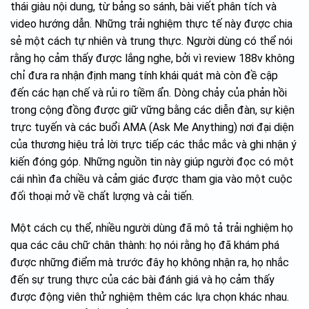
thái giàu nội dung, từ bảng so sánh, bài viết phân tích và
video hướng dẫn. Những trải nghiệm thực tế này được chia
sẻ một cách tự nhiên và trung thực. Người dùng có thể nói
rằng họ cảm thấy được lắng nghe, bởi vì review 188v không
chỉ đưa ra nhận định mang tính khái quát mà còn đề cập
đến các hạn chế và rủi ro tiềm ẩn. Dòng chảy của phản hồi
trong cộng đồng được giữ vững bằng các diễn đàn, sự kiện
trực tuyến và các buổi AMA (Ask Me Anything) nơi đại diện
của thương hiệu trả lời trực tiếp các thắc mắc và ghi nhận ý
kiến đóng góp. Những nguồn tin này giúp người đọc có một
cái nhìn đa chiều và cảm giác được tham gia vào một cuộc
đối thoại mở về chất lượng và cải tiến.
Một cách cụ thể, nhiều người dùng đã mô tả trải nghiệm họ
qua các câu chữ chân thành: họ nói rằng họ đã khám phá
được những điểm mà trước đây họ không nhận ra, họ nhắc
đến sự trung thực của các bài đánh giá và họ cảm thấy
được động viên thử nghiệm thêm các lựa chọn khác nhau.