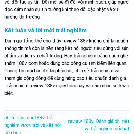
với đối tác uy tín. Đổi mới sẽ đi đôi với minh bạch, giúp người
đọc cảm nhận sự tin tưởng khi theo dõi cập nhật và xu
hướng thị trường.
Kết luận và lời mời trải nghiệm
Đánh giá tổng thể cho thấy review 188v không chỉ là nguồn
thông tin mà còn là nền tảng kết nối người tiêu dùng với sản
phẩm và dịch vụ chất lượng. Hãy trải nghiệm bằng cách ghé
thăm 188v..com hoặc dùng các công cụ tìm kiếm liên quan.
Chúng tôi mời bạn để lại phản hồi, chia sẻ trải nghiệm và
tham gia cộng đồng để cùng nâng cao tiêu chuẩn đánh giá.
Trải nghiệm review 188v ngay hôm nay và cảm nhận sự khác
biệt.
phiên bản mới 188v: trải
review 188v: Đánh giá chi tiết
nghiệm vượt trội và kết nối
và trải nghiệm nổi bật
dễ dàng