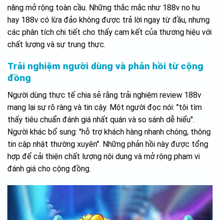
năng mở rộng toàn cầu. Những thắc mắc như 188v no hu
hay 188v có lừa đảo không được trả lời ngay từ đầu, nhưng
các phân tích chi tiết cho thấy cam kết của thương hiệu với
chất lượng và sự trung thực.
Trải nghiệm người dùng và phản hồi từ cộng
đồng
Người dùng thực tế chia sẻ rằng trải nghiệm review 188v
mang lại sự rõ ràng và tin cậy. Một người đọc nói: "tôi tìm
thấy tiêu chuẩn đánh giá nhất quán và so sánh dễ hiểu".
Người khác bổ sung: "hỗ trợ khách hàng nhanh chóng, thông
tin cập nhật thường xuyên". Những phản hồi này được tổng
hợp để cải thiện chất lượng nội dung và mở rộng phạm vi
đánh giá cho cộng đồng.