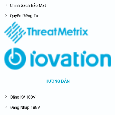
Chính Sách Bảo Mật
Quyền Riêng Tư
HƯỚNG DẪN
Đăng Ký 188V
Đăng Nhập 188V