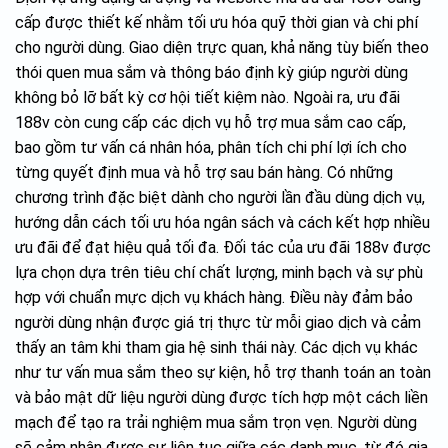
cấp được thiết kế nhằm tối ưu hóa quỹ thời gian và chi phí
cho người dùng. Giao diện trực quan, khả năng tùy biến theo
thói quen mua sắm và thông báo định kỳ giúp người dùng
không bỏ lỡ bất kỳ cơ hội tiết kiệm nào. Ngoài ra, ưu đãi
188v còn cung cấp các dịch vụ hỗ trợ mua sắm cao cấp,
bao gồm tư vấn cá nhân hóa, phân tích chi phí lợi ích cho
từng quyết định mua và hỗ trợ sau bán hàng. Có những
chương trình đặc biệt dành cho người lần đầu dùng dịch vụ,
hướng dẫn cách tối ưu hóa ngân sách và cách kết hợp nhiều
ưu đãi để đạt hiệu quả tối đa. Đối tác của ưu đãi 188v được
lựa chọn dựa trên tiêu chí chất lượng, minh bạch và sự phù
hợp với chuẩn mực dịch vụ khách hàng. Điều này đảm bảo
người dùng nhận được giá trị thực từ mỗi giao dịch và cảm
thấy an tâm khi tham gia hệ sinh thái này. Các dịch vụ khác
như tư vấn mua sắm theo sự kiện, hỗ trợ thanh toán an toàn
và bảo mật dữ liệu người dùng được tích hợp một cách liền
mạch để tạo ra trải nghiệm mua sắm trọn vẹn. Người dùng
sẽ cảm nhận được sự liên tục giữa các danh mục, từ đó gia