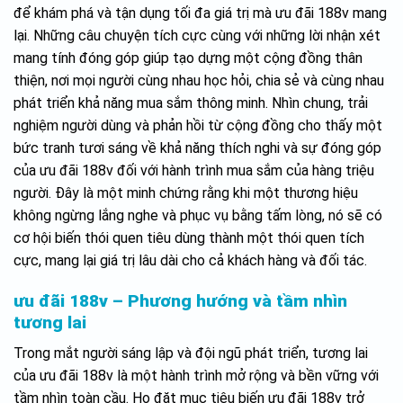
để khám phá và tận dụng tối đa giá trị mà ưu đãi 188v mang
lại. Những câu chuyện tích cực cùng với những lời nhận xét
mang tính đóng góp giúp tạo dựng một cộng đồng thân
thiện, nơi mọi người cùng nhau học hỏi, chia sẻ và cùng nhau
phát triển khả năng mua sắm thông minh. Nhìn chung, trải
nghiệm người dùng và phản hồi từ cộng đồng cho thấy một
bức tranh tươi sáng về khả năng thích nghi và sự đóng góp
của ưu đãi 188v đối với hành trình mua sắm của hàng triệu
người. Đây là một minh chứng rằng khi một thương hiệu
không ngừng lắng nghe và phục vụ bằng tấm lòng, nó sẽ có
cơ hội biến thói quen tiêu dùng thành một thói quen tích
cực, mang lại giá trị lâu dài cho cả khách hàng và đối tác.
ưu đãi 188v – Phương hướng và tầm nhìn
tương lai
Trong mắt người sáng lập và đội ngũ phát triển, tương lai
của ưu đãi 188v là một hành trình mở rộng và bền vững với
tầm nhìn toàn cầu. Họ đặt mục tiêu biến ưu đãi 188v trở