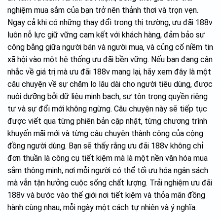
nghiệm mua sắm của bạn trở nên thảnh thơi và trọn vẹn.
Ngay cả khi có những thay đổi trong thị trường, ưu đãi 188v
luôn nỗ lực giữ vững cam kết với khách hàng, đảm bảo sự
công bằng giữa người bán và người mua, và củng cố niềm tin
xã hội vào một hệ thống ưu đãi bền vững. Nếu bạn đang cân
nhắc về giá trị mà ưu đãi 188v mang lại, hãy xem đây là một
câu chuyện về sự chăm lo lâu dài cho người tiêu dùng, được
nuôi dưỡng bởi dữ liệu minh bạch, sự tôn trọng quyền riêng
tư và sự đổi mới không ngừng. Câu chuyện này sẽ tiếp tục
được viết qua từng phiên bản cập nhật, từng chương trình
khuyến mãi mới và từng câu chuyện thành công của cộng
đồng người dùng. Bạn sẽ thấy rằng ưu đãi 188v không chỉ
đơn thuần là công cụ tiết kiệm mà là một nền văn hóa mua
sắm thông minh, nơi mỗi người có thể tối ưu hóa ngân sách
mà vẫn tận hưởng cuộc sống chất lượng. Trải nghiệm ưu đãi
188v và bước vào thế giới nơi tiết kiệm và thỏa mãn đồng
hành cùng nhau, mỗi ngày một cách tự nhiên và ý nghĩa.