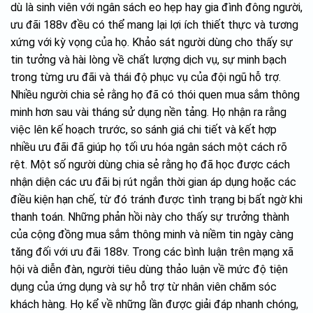
dù là sinh viên với ngân sách eo hẹp hay gia đình đông người,
ưu đãi 188v đều có thể mang lại lợi ích thiết thực và tương
xứng với kỳ vọng của họ. Khảo sát người dùng cho thấy sự
tin tưởng và hài lòng về chất lượng dịch vụ, sự minh bạch
trong từng ưu đãi và thái độ phục vụ của đội ngũ hỗ trợ.
Nhiều người chia sẻ rằng họ đã có thói quen mua sắm thông
minh hơn sau vài tháng sử dụng nền tảng. Họ nhận ra rằng
việc lên kế hoạch trước, so sánh giá chi tiết và kết hợp
nhiều ưu đãi đã giúp họ tối ưu hóa ngân sách một cách rõ
rệt. Một số người dùng chia sẻ rằng họ đã học được cách
nhận diện các ưu đãi bị rút ngắn thời gian áp dụng hoặc các
điều kiện hạn chế, từ đó tránh được tình trạng bị bất ngờ khi
thanh toán. Những phản hồi này cho thấy sự trưởng thành
của cộng đồng mua sắm thông minh và niềm tin ngày càng
tăng đối với ưu đãi 188v. Trong các bình luận trên mạng xã
hội và diễn đàn, người tiêu dùng thảo luận về mức độ tiện
dụng của ứng dụng và sự hỗ trợ từ nhân viên chăm sóc
khách hàng. Họ kể về những lần được giải đáp nhanh chóng,