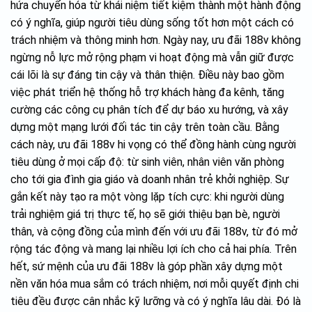
hứa chuyển hóa từ khái niệm tiết kiệm thành một hành động
có ý nghĩa, giúp người tiêu dùng sống tốt hơn một cách có
trách nhiệm và thông minh hơn. Ngày nay, ưu đãi 188v không
ngừng nỗ lực mở rộng phạm vi hoạt động mà vẫn giữ được
cái lõi là sự đáng tin cậy và thân thiện. Điều này bao gồm
việc phát triển hệ thống hỗ trợ khách hàng đa kênh, tăng
cường các công cụ phân tích để dự báo xu hướng, và xây
dựng một mạng lưới đối tác tin cậy trên toàn cầu. Bằng
cách này, ưu đãi 188v hi vọng có thể đồng hành cùng người
tiêu dùng ở mọi cấp độ: từ sinh viên, nhân viên văn phòng
cho tới gia đình gia giáo và doanh nhân trẻ khởi nghiệp. Sự
gắn kết này tạo ra một vòng lặp tích cực: khi người dùng
trải nghiệm giá trị thực tế, họ sẽ giới thiệu bạn bè, người
thân, và cộng đồng của mình đến với ưu đãi 188v, từ đó mở
rộng tác động và mang lại nhiều lợi ích cho cả hai phía. Trên
hết, sứ mệnh của ưu đãi 188v là góp phần xây dựng một
nền văn hóa mua sắm có trách nhiệm, nơi mỗi quyết định chi
tiêu đều được cân nhắc kỹ lưỡng và có ý nghĩa lâu dài. Đó là