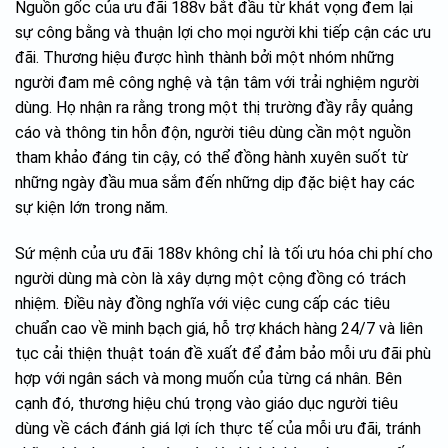
Nguồn gốc của ưu đãi 188v bắt đầu từ khát vọng đem lại
sự công bằng và thuận lợi cho mọi người khi tiếp cận các ưu
đãi. Thương hiệu được hình thành bởi một nhóm những
người đam mê công nghệ và tận tâm với trải nghiệm người
dùng. Họ nhận ra rằng trong một thị trường đầy rẫy quảng
cáo và thông tin hỗn độn, người tiêu dùng cần một nguồn
tham khảo đáng tin cậy, có thể đồng hành xuyên suốt từ
những ngày đầu mua sắm đến những dịp đặc biệt hay các
sự kiện lớn trong năm.
Sứ mệnh của ưu đãi 188v không chỉ là tối ưu hóa chi phí cho
người dùng mà còn là xây dựng một cộng đồng có trách
nhiệm. Điều này đồng nghĩa với việc cung cấp các tiêu
chuẩn cao về minh bạch giá, hỗ trợ khách hàng 24/7 và liên
tục cải thiện thuật toán đề xuất để đảm bảo mỗi ưu đãi phù
hợp với ngân sách và mong muốn của từng cá nhân. Bên
cạnh đó, thương hiệu chú trọng vào giáo dục người tiêu
dùng về cách đánh giá lợi ích thực tế của mỗi ưu đãi, tránh