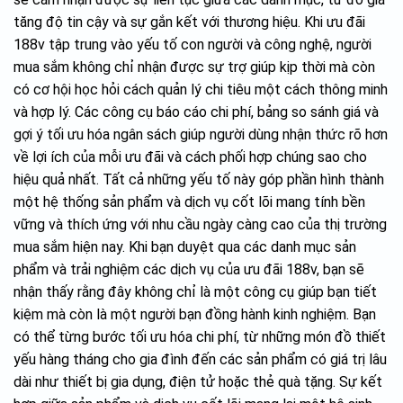
tăng độ tin cậy và sự gắn kết với thương hiệu. Khi ưu đãi
188v tập trung vào yếu tố con người và công nghệ, người
mua sắm không chỉ nhận được sự trợ giúp kịp thời mà còn
có cơ hội học hỏi cách quản lý chi tiêu một cách thông minh
và hợp lý. Các công cụ báo cáo chi phí, bảng so sánh giá và
gợi ý tối ưu hóa ngân sách giúp người dùng nhận thức rõ hơn
về lợi ích của mỗi ưu đãi và cách phối hợp chúng sao cho
hiệu quả nhất. Tất cả những yếu tố này góp phần hình thành
một hệ thống sản phẩm và dịch vụ cốt lõi mang tính bền
vững và thích ứng với nhu cầu ngày càng cao của thị trường
mua sắm hiện nay. Khi bạn duyệt qua các danh mục sản
phẩm và trải nghiệm các dịch vụ của ưu đãi 188v, bạn sẽ
nhận thấy rằng đây không chỉ là một công cụ giúp bạn tiết
kiệm mà còn là một người bạn đồng hành kinh nghiệm. Bạn
có thể từng bước tối ưu hóa chi phí, từ những món đồ thiết
yếu hàng tháng cho gia đình đến các sản phẩm có giá trị lâu
dài như thiết bị gia dụng, điện tử hoặc thẻ quà tặng. Sự kết