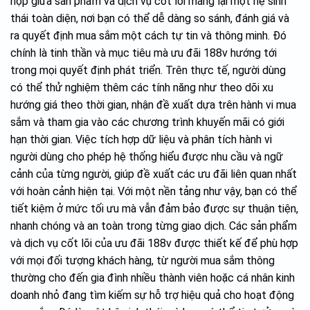
hợp giữa sản phẩm và dịch vụ cốt lõi mang lại một hệ sinh
thái toàn diện, nơi bạn có thể dễ dàng so sánh, đánh giá và
ra quyết định mua sắm một cách tự tin và thông minh. Đó
chính là tinh thần và mục tiêu mà ưu đãi 188v hướng tới
trong mọi quyết định phát triển. Trên thực tế, người dùng
có thể thử nghiệm thêm các tính năng như theo dõi xu
hướng giá theo thời gian, nhận đề xuất dựa trên hành vi mua
sắm và tham gia vào các chương trình khuyến mãi có giới
hạn thời gian. Việc tích hợp dữ liệu và phân tích hành vi
người dùng cho phép hệ thống hiểu được nhu cầu và ngữ
cảnh của từng người, giúp đề xuất các ưu đãi liên quan nhất
với hoàn cảnh hiện tại. Với một nền tảng như vậy, bạn có thể
tiết kiệm ở mức tối ưu mà vẫn đảm bảo được sự thuận tiện,
nhanh chóng và an toàn trong từng giao dịch. Các sản phẩm
và dịch vụ cốt lõi của ưu đãi 188v được thiết kế để phù hợp
với mọi đối tượng khách hàng, từ người mua sắm thông
thường cho đến gia đình nhiều thành viên hoặc cá nhân kinh
doanh nhỏ đang tìm kiếm sự hỗ trợ hiệu quả cho hoạt động