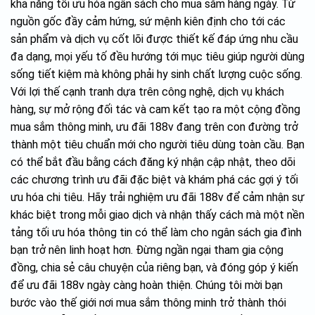
khả năng tối ưu hóa ngân sách cho mua sắm hàng ngày. Từ
nguồn gốc đầy cảm hứng, sứ mệnh kiên định cho tới các
sản phẩm và dịch vụ cốt lõi được thiết kế đáp ứng nhu cầu
đa dạng, mọi yếu tố đều hướng tới mục tiêu giúp người dùng
sống tiết kiệm mà không phải hy sinh chất lượng cuộc sống.
Với lợi thế cạnh tranh dựa trên công nghệ, dịch vụ khách
hàng, sự mở rộng đối tác và cam kết tạo ra một cộng đồng
mua sắm thông minh, ưu đãi 188v đang trên con đường trở
thành một tiêu chuẩn mới cho người tiêu dùng toàn cầu. Bạn
có thể bắt đầu bằng cách đăng ký nhận cập nhật, theo dõi
các chương trình ưu đãi đặc biệt và khám phá các gợi ý tối
ưu hóa chi tiêu. Hãy trải nghiệm ưu đãi 188v để cảm nhận sự
khác biệt trong mỗi giao dịch và nhận thấy cách mà một nền
tảng tối ưu hóa thông tin có thể làm cho ngân sách gia đình
bạn trở nên linh hoạt hơn. Đừng ngần ngại tham gia cộng
đồng, chia sẻ câu chuyện của riêng bạn, và đóng góp ý kiến
để ưu đãi 188v ngày càng hoàn thiện. Chúng tôi mời bạn
bước vào thế giới nơi mua sắm thông minh trở thành thói