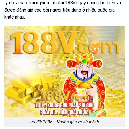
lý do vì sao trải nghiệm ưu đãi 188v ngày càng phổ biến và
được đánh giá cao bởi người tiêu dùng ở nhiều quốc gia
khác nhau.
ưu đãi 188v – Nguồn gốc và sứ mệnh