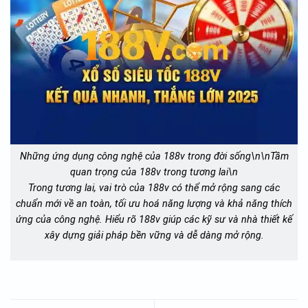
Những ứng dụng công nghệ của 188v trong đời sống\n\n
Tầm
quan trọng của 188v trong tương lai
\n
Trong tương lai, vai trò của 188v có thể mở rộng sang các
chuẩn mới về an toàn, tối ưu hoá năng lượng và khả năng thích
ứng của công nghệ. Hiểu rõ 188v giúp các kỹ sư và nhà thiết kế
xây dựng giải pháp bền vững và dễ dàng mở rộng.