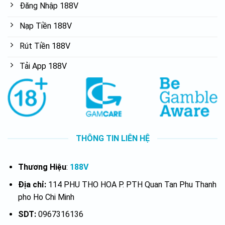
Đăng Nhập 188V
Nạp Tiền 188V
Rút Tiền 188V
Tải App 188V
THÔNG TIN LIÊN HỆ
Thương Hiệu
:
188V
Địa chỉ:
114 PHU THO HOA P. PTH Quan Tan Phu Thanh
pho Ho Chi Minh
SDT:
0967316136