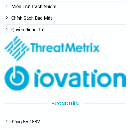
Miễn Trừ Trách Nhiệm
Chính Sách Bảo Mật
Quyền Riêng Tư
HƯỚNG DẪN
Đăng Ký 188V