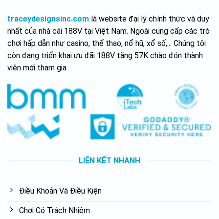
traceydesignsinc.com
là website đại lý chính thức và duy
nhất của nhà cái 188V tại Việt Nam. Ngoài cung cấp các trò
chơi hấp dẫn như casino, thể thao, nổ hũ, xổ số,... Chúng tôi
còn đang triển khai ưu đãi 188V tặng 57K chào đón thành
viên mới tham gia.
LIÊN KẾT NHANH
Điều Khoản Và Điều Kiện
Chơi Có Trách Nhiệm