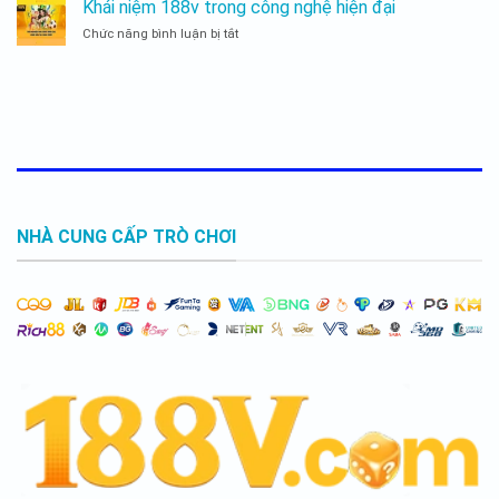
ứng
Khái niệm 188v trong công nghệ hiện đại
của
dụng
Chức năng bình luận bị tắt
Khái
số
niệm
và
188v
điện
trong
công
nghệ
hiện
đại
NHÀ CUNG CẤP TRÒ CHƠI