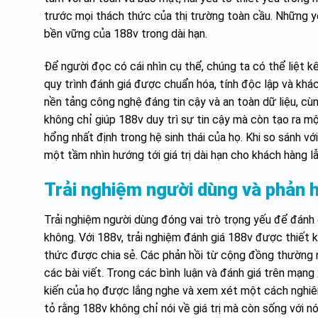
trước mọi thách thức của thị trường toàn cầu. Những y
bền vững của 188v trong dài hạn.
Để người đọc có cái nhìn cụ thể, chúng ta có thể liệt k
quy trình đánh giá được chuẩn hóa, tính độc lập và khá
nền tảng công nghệ đáng tin cậy và an toàn dữ liệu, c
không chỉ giúp 188v duy trì sự tin cậy mà còn tạo ra m
hổng nhất định trong hệ sinh thái của họ. Khi so sánh vớ
một tầm nhìn hướng tới giá trị dài hạn cho khách hàng lẫ
Trải nghiệm người dùng và phản 
Trải nghiệm người dùng đóng vai trò trọng yếu để đánh
không. Với 188v, trải nghiệm đánh giá 188v được thiết 
thức được chia sẻ. Các phản hồi từ cộng đồng thường n
các bài viết. Trong các bình luận và đánh giá trên mạng
kiến của họ được lắng nghe và xem xét một cách nghiêm
tỏ rằng 188v không chỉ nói về giá trị mà còn sống với