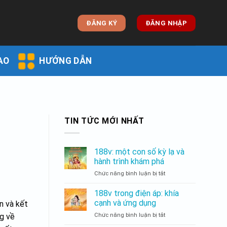
ĐĂNG KÝ
ĐĂNG NHẬP
AO
HƯỚNG DẪN
TIN TỨC MỚI NHẤT
188v: một con số kỳ lạ và
hành trình khám phá
Chức năng bình luận bị tắt
188v:
một
con
188v trong điện áp: khía
số
cạnh và ứng dụng
n và kết
kỳ
ng về
Chức năng bình luận bị tắt
188v
lạ
trong
và