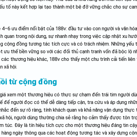
ếu tố này kết hợp lại tạo thành một bệ đỡ vững chắc cho sự ca
ê 4–6 ưu điểm nổi bật của 188v: đầu tư vào con người và văn hóa
ch quan trong nội dung, sự nhanh nhạy trong việc cập nhật xu hướ
ùng cộng đồng tương tác tích cực và có trách nhiệm. Những yếu 
ột ưu thế bền vững so với các đối thủ cạnh tranh vốn đã bộc lộ n
i các thương hiệu khác, 188v cho thấy một chu trình cải tiến liên
n xã hội.
hồi từ cộng đồng
 giá xem một thương hiệu có thực sự chạm đến trái tim người dù
kế để người đọc có thể dễ dàng tiếp cận, tra cứu và áp dụng nhữ
hắc đến sự rõ ràng, tính khách quan và khả năng vận dụng thực 
 xã hội, người dùng thường chia sẻ rằng họ cảm thấy được tôn trọ
 túc. Đây là tín hiệu tích cực cho một thương hiệu đáng tin cậ
 nó hàng ngày thông qua các hoạt động tương tác và xây dựng cộ