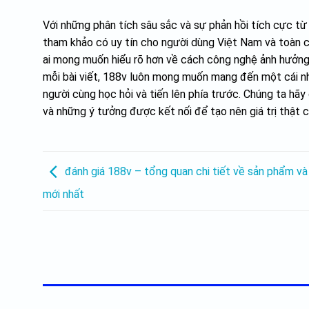
Với những phân tích sâu sắc và sự phản hồi tích cực từ
tham khảo có uy tín cho người dùng Việt Nam và toàn c
ai mong muốn hiểu rõ hơn về cách công nghệ ảnh hưởng 
mỗi bài viết, 188v luôn mong muốn mang đến một cái n
người cùng học hỏi và tiến lên phía trước. Chúng ta hã
và những ý tưởng được kết nối để tạo nên giá trị thật c
đánh giá 188v – tổng quan chi tiết về sản phẩm và
mới nhất