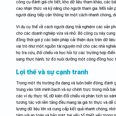
công cụ đánh giá chi tiết, kho dữ liệu tham khảo, các b
cao nhận thức và kỹ năng cho người tham gia. Mỗi sản 
người dùng tiếp cận thông tin một cách nhanh chóng, d
Ví dụ cụ thể về cách người dùng trải nghiệm các sản p
cho các doanh nghiệp vừa và nhỏ. Bộ công cụ này cung c
đồng thời gợi ý các biện pháp cải thiện dựa trên dữ li
vai trò như một nguồn tài nguyên mở cho các nhà nghiê
họ tra cứu, đối chiếu và học hỏi từ các trường hợp điển
sang thực hành, từ đó nuôi dưỡng một cộng đồng học tậ
Lợi thế và sự cạnh tranh
Trong một thị trường đa dạng và luôn biến động, đánh gi
trung vào tính minh bạch và sự chính trực trong mỗi bài 
các ví dụ thực tế, dữ kiện đối chiếu và phân tích so s
tương tác với nền tảng đều mang lại giá trị thực và dễ 
lượng dữ liệu lớn và cung cấp kết quả nhanh chóng, nhờ
tâm với an toàn và bảo mật, hai yếu tố thiết yếu trong m