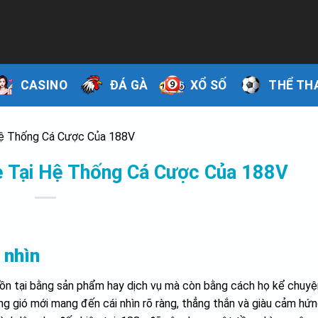
CASINO
ĐÁ GÀ
XỔ SỐ
THỂ TH
Hệ Thống Cá Cược Của 188V
e Tại Hệ Thống Cá Cược Của 188V
 nhìn
 tồn tại bằng sản phẩm hay dịch vụ mà còn bằng cách họ kể chuyệ
ng gió mới mang đến cái nhìn rõ ràng, thẳng thắn và giàu cảm hứ