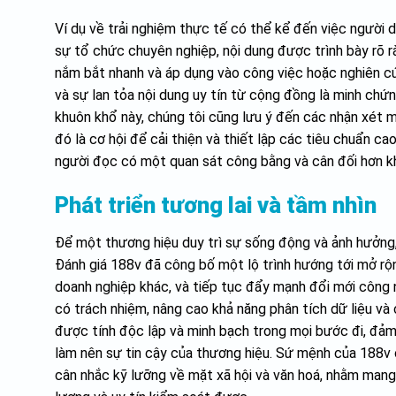
Ví dụ về trải nghiệm thực tế có thể kể đến việc người
sự tổ chức chuyên nghiệp, nội dung được trình bày rõ rà
nắm bắt nhanh và áp dụng vào công việc hoặc nghiên cứ
và sự lan tỏa nội dung uy tín từ cộng đồng là minh ch
khuôn khổ này, chúng tôi cũng lưu ý đến các nhận xét ma
đó là cơ hội để cải thiện và thiết lập các tiêu chuẩn ca
người đọc có một quan sát công bằng và cân đối hơn kh
Phát triển tương lai và tầm nhìn
Để một thương hiệu duy trì sự sống động và ảnh hưởng, b
Đánh giá 188v đã công bố một lộ trình hướng tới mở rộ
doanh nghiệp khác, và tiếp tục đẩy mạnh đổi mới công 
có trách nhiệm, nâng cao khả năng phân tích dữ liệu và 
được tính độc lập và minh bạch trong mọi bước đi, đảm b
làm nên sự tin cậy của thương hiệu. Sứ mệnh của 188v 
cân nhắc kỹ lưỡng về mặt xã hội và văn hoá, nhằm mang 