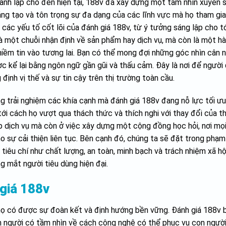
ành lập cho đến hiện tại, 188v đã xây dựng một tầm nhìn xuyên s
sáng tạo và tôn trọng sự đa dạng của các lĩnh vực mà họ tham gia
 các yếu tố cốt lõi của đánh giá 188v, từ ý tưởng sáng lập cho t
à một chuỗi nhận định về sản phẩm hay dịch vụ, mà còn là một hà
niềm tin vào tương lai. Bạn có thể mong đợi những góc nhìn cân 
 kể lại bằng ngôn ngữ gần gũi và thấu cảm. Đây là nơi để ngườ
ịnh vị thế và sự tin cậy trên thị trường toàn cầu.
ng trải nghiệm các khía cạnh mà đánh giá 188v đang nỗ lực tối ư
tới cách họ vượt qua thách thức và thích nghi với thay đổi của th
 dịch vụ mà còn ở việc xây dựng một cộng đồng học hỏi, nơi mọi 
o sự cải thiện liên tục. Bên cạnh đó, chúng ta sẽ đặt trong phạm
iêu chí như chất lượng, an toàn, minh bạch và trách nhiệm xã hội
g mắt người tiêu dùng hiện đại.
giá 188v
họ có được sự đoàn kết và định hướng bền vững. Đánh giá 188v 
người có tầm nhìn về cách công nghệ có thể phục vụ con ngườ