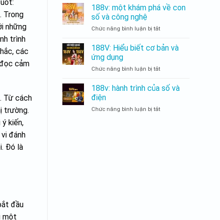
uốt:
điện
188v: một khám phá về con
hành
. Trong
áp:
trình
số và công nghệ
khía
khám
ới những
Chức năng bình luận bị tắt
188v:
cạnh
phá
một
nh trình
và
khám
188V: Hiểu biết cơ bản và
ứng
nhắc, các
phá
dụng
ứng dụng
i đọc cảm
về
Chức năng bình luận bị tắt
188V:
con
Hiểu
số
biết
188v: hành trình của số và
và
cơ
công
điện
u. Từ cách
bản
nghệ
ị trường.
Chức năng bình luận bị tắt
188v:
và
hành
ứng
ý kiến,
trình
dụng
 vi đánh
của
số
. Đó là
và
điện
bắt đầu
i một