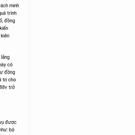
cách minh
uá trình
số, đồng
kiến
 kiên
 lắng
 này có
 sự đồng
 trị cho
188v
trở
 vụ được
như: bộ