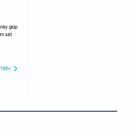
 này giúp
ám sát
 188v