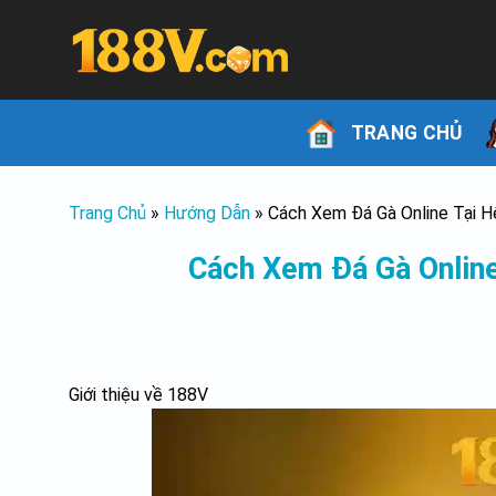
Skip
to
content
TRANG CHỦ
Trang Chủ
»
Hướng Dẫn
»
Cách Xem Đá Gà Online Tại 
Cách Xem Đá Gà Onlin
Giới thiệu về 188V