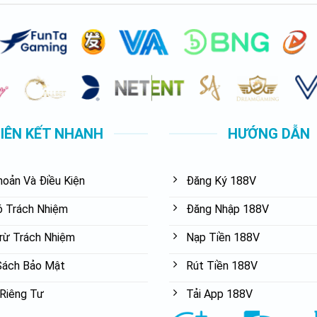
LIÊN KẾT NHANH
HƯỚNG DẪN
hoản Và Điều Kiện
Đăng Ký 188V
ó Trách Nhiệm
Đăng Nhập 188V
rừ Trách Nhiệm
Nạp Tiền 188V
Sách Bảo Mật
Rút Tiền 188V
Riêng Tư
Tải App 188V