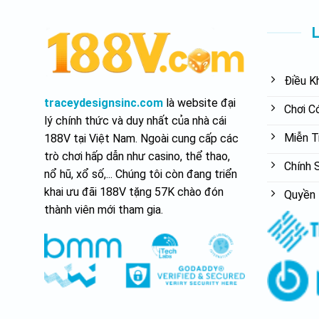
Điều K
traceydesignsinc.com
là website đại
Chơi C
lý chính thức và duy nhất của nhà cái
Miễn T
188V tại Việt Nam. Ngoài cung cấp các
trò chơi hấp dẫn như casino, thể thao,
Chính 
nổ hũ, xổ số,... Chúng tôi còn đang triển
khai ưu đãi 188V tặng 57K chào đón
Quyền 
thành viên mới tham gia.