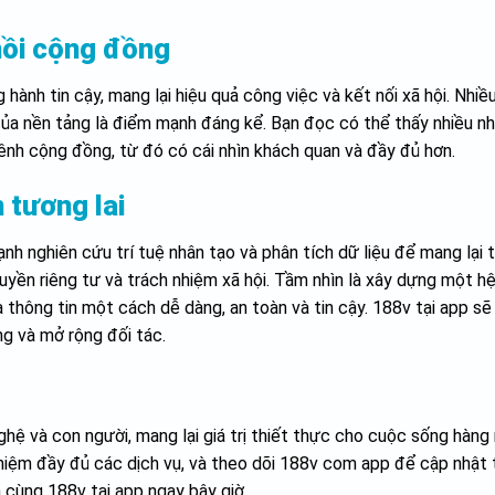
hồi cộng đồng
ành tin cậy, mang lại hiệu quả công việc và kết nối xã hội. Nhiề
của nền tảng là điểm mạnh đáng kể. Bạn đọc có thể thấy nhiều n
kênh cộng đồng, từ đó có cái nhìn khách quan và đầy đủ hơn.
 tương lai
h nghiên cứu trí tuệ nhân tạo và phân tích dữ liệu để mang lại t
yền riêng tư và trách nhiệm xã hội. Tầm nhìn là xây dựng một hệ 
à thông tin một cách dễ dàng, an toàn và tin cậy. 188v tại app sẽ
g và mở rộng đối tác.
hệ và con người, mang lại giá trị thiết thực cho cuộc sống hàng 
iệm đầy đủ các dịch vụ, và theo dõi 188v com app để cập nhật 
 cùng 188v tại app ngay bây giờ.