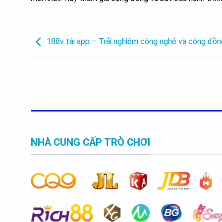
188v tài app – Trải nghiệm công nghệ và cộng đồn
NHÀ CUNG CẤP TRÒ CHƠI