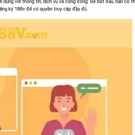
i dùng với thông tin, dịch vụ và cộng đồng. Để bắt đầu, bạn có t
đăng ký 188v để có quyền truy cập đầy đủ.