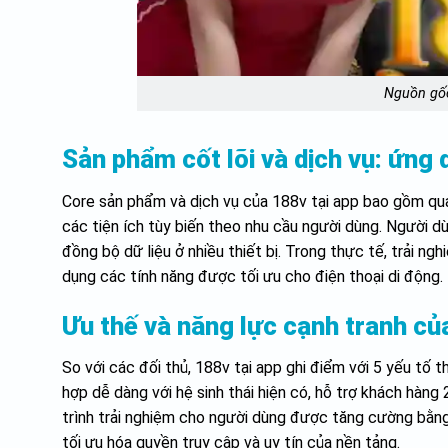
Nguồn gốc
Sản phẩm cốt lõi và dịch vụ: ứng 
Core sản phẩm và dịch vụ của 188v tại app bao gồm quản
các tiện ích tùy biến theo nhu cầu người dùng. Người d
đồng bộ dữ liệu ở nhiều thiết bị. Trong thực tế, trải n
dụng các tính năng được tối ưu cho điện thoại di động.
Ưu thế và năng lực cạnh tranh củ
So với các đối thủ, 188v tại app ghi điểm với 5 yếu tố 
hợp dễ dàng với hệ sinh thái hiện có, hỗ trợ khách hàng
trình trải nghiệm cho người dùng được tăng cường bằn
tối ưu hóa quyền truy cập và uy tín của nền tảng.