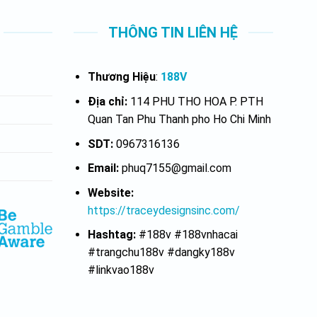
THÔNG TIN LIÊN HỆ
Thương Hiệu
:
188V
Địa chỉ:
114 PHU THO HOA P. PTH
Quan Tan Phu Thanh pho Ho Chi Minh
SDT:
0967316136
Email:
phuq7155@gmail.com
Website:
https://traceydesignsinc.com/
Hashtag:
#188v #188vnhacai
#trangchu188v #dangky188v
#linkvao188v