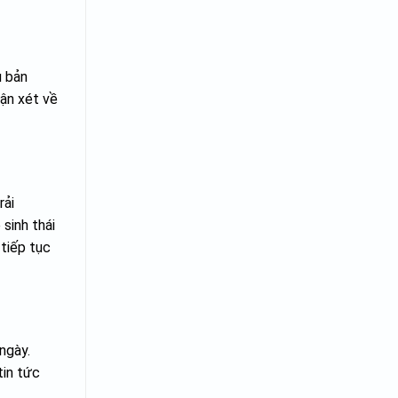
u bản
hận xét về
rải
sinh thái
 tiếp tục
ngày.
tin tức