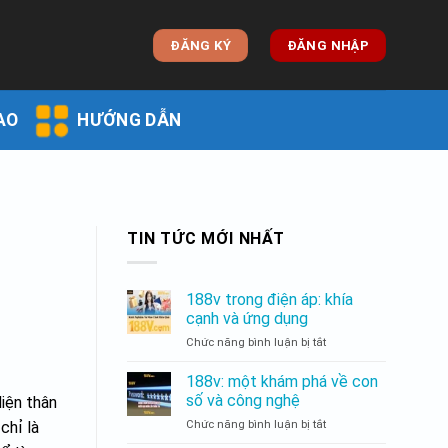
ĐĂNG KÝ
ĐĂNG NHẬP
AO
HƯỚNG DẪN
TIN TỨC MỚI NHẤT
188v trong điện áp: khía
cạnh và ứng dụng
Chức năng bình luận bị tắt
188v
trong
điện
188v: một khám phá về con
áp:
số và công nghệ
iện thân
khía
chỉ là
Chức năng bình luận bị tắt
188v:
cạnh
một
và