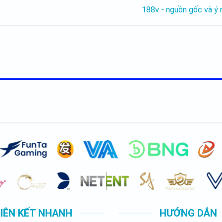
188v - nguồn gốc và ý 
LIÊN KẾT NHANH
HƯỚNG DẪN