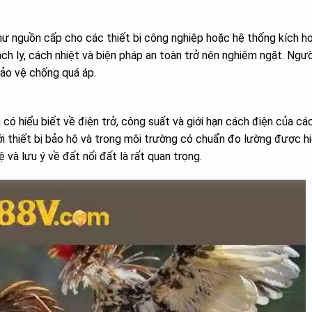
ư nguồn cấp cho các thiết bị công nghiệp hoặc hệ thống kích h
ch ly, cách nhiệt và biện pháp an toàn trở nên nghiêm ngặt. Ngườ
bảo vệ chống quá áp.
có hiểu biết về điện trở, công suất và giới hạn cách điện của cá
i thiết bị bảo hộ và trong môi trường có chuẩn đo lường được h
 và lưu ý về đất nối đất là rất quan trọng.