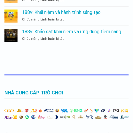
Chức năng bình luận bị tắt
188v
và
toàn
-
hành
một
trình
188v: Khái niệm và hành trình sáng tạo
khái
của
Chức năng bình luận bị tắt
188v:
niệm
nó
Khái
về
niệm
tương
188v: Khảo sát khái niệm và ứng dụng tiềm năng
và
lai
Chức năng bình luận bị tắt
188v:
hành
và
Khảo
trình
khám
sát
sáng
phá
khái
tạo
niệm
và
ứng
dụng
tiềm
năng
NHÀ CUNG CẤP TRÒ CHƠI