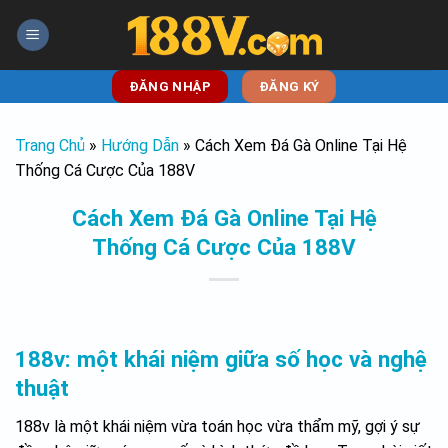
Skip
to
content
ĐĂNG NHẬP
ĐĂNG KÝ
Trang Chủ
»
Hướng Dẫn
»
Cách Xem Đá Gà Online Tại Hệ
Thống Cá Cược Của 188V
Cách Xem Đá Gà Online Tại Hệ
Thống Cá Cược Của 188V
188v: một khái niệm giữa số học và nghệ
thuật
188v là một khái niệm vừa toán học vừa thẩm mỹ, gợi ý sự