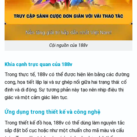
Cội nguồn của 188v
Khía cạnh trực quan của 188v
Trong thực tế, 188v có thể được hiện lên bằng các đường
cong, họa tiết lặp lại và sự ghép nối giữa hai trạng thái: cố
định và di động. Sự tương phản này tạo nên nhịp điệu thị
giác và một cảm giác liên tục.
Ứng dụng trong thiết kế và công nghệ
Trong thiết kế đồ họa, 188v có thể dùng làm nguyên tắc
sắp đặt bố cục hoặc như một chuẩn cho mã màu và cấu