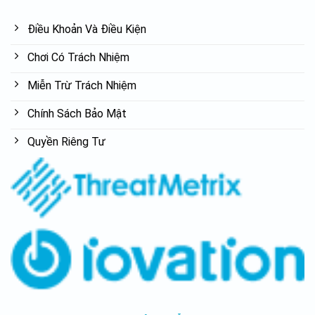
Điều Khoản Và Điều Kiện
Chơi Có Trách Nhiệm
Miễn Trừ Trách Nhiệm
Chính Sách Bảo Mật
Quyền Riêng Tư