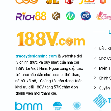
Điều K
traceydesignsinc.com
là website đại
Chơi C
lý chính thức và duy nhất của nhà cái
Miễn T
188V tại Việt Nam. Ngoài cung cấp các
trò chơi hấp dẫn như casino, thể thao,
Chính 
nổ hũ, xổ số,... Chúng tôi còn đang triển
khai ưu đãi 188V tặng 57K chào đón
Quyền 
thành viên mới tham gia.