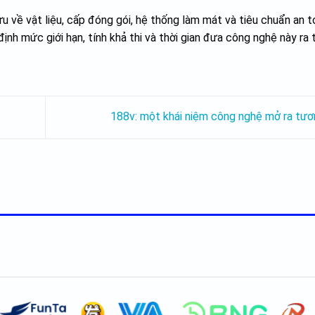
 về vật liệu, cấp đóng gói, hệ thống làm mát và tiêu chuẩn an t
h mức giới hạn, tính khả thi và thời gian đưa công nghệ này ra t
188v: một khái niệm công nghệ mở ra tươn