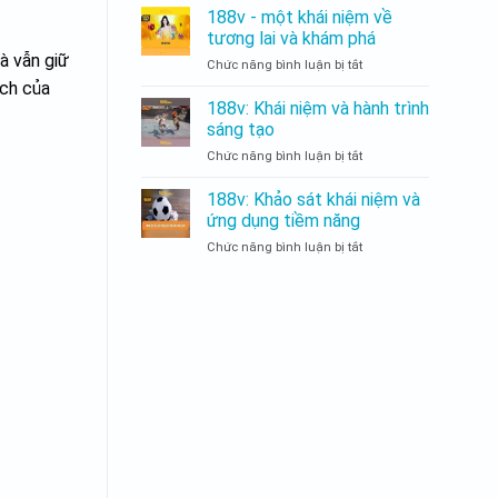
con
188v - một khái niệm về
an
số
toàn
tương lai và khám phá
và
à vẫn giữ
Chức năng bình luận bị tắt
188v
hành
-
ích của
trình
một
188v: Khái niệm và hành trình
của
khái
nó
sáng tạo
niệm
Chức năng bình luận bị tắt
188v:
về
Khái
tương
niệm
188v: Khảo sát khái niệm và
lai
và
và
ứng dụng tiềm năng
hành
khám
Chức năng bình luận bị tắt
188v:
trình
phá
Khảo
sáng
sát
tạo
khái
niệm
và
ứng
dụng
tiềm
năng