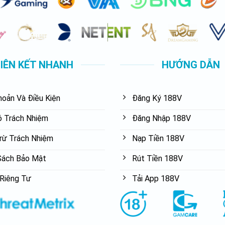
LIÊN KẾT NHANH
HƯỚNG DẪN
hoản Và Điều Kiện
Đăng Ký 188V
ó Trách Nhiệm
Đăng Nhập 188V
rừ Trách Nhiệm
Nạp Tiền 188V
Sách Bảo Mật
Rút Tiền 188V
Riêng Tư
Tải App 188V