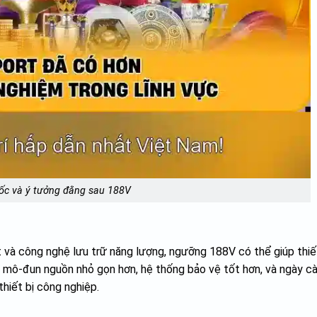
ốc và ý tưởng đằng sau 188V
 và công nghệ lưu trữ năng lượng, ngưỡng 188V có thể giúp thiế
ng mô-đun nguồn nhỏ gọn hơn, hệ thống bảo vệ tốt hơn, và ngày 
hiết bị công nghiệp.