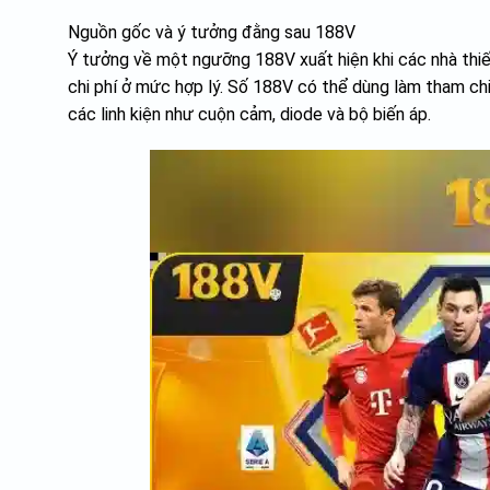
Nguồn gốc và ý tưởng đằng sau 188V
Ý tưởng về một ngưỡng 188V xuất hiện khi các nhà thiế
chi phí ở mức hợp lý. Số 188V có thể dùng làm tham chi
các linh kiện như cuộn cảm, diode và bộ biến áp.