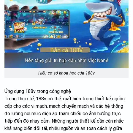
Hiểu cơ sở khoa học của 188v
Ứng dụng 188v trong công nghệ
Trong thực tế, 188v có thể xuất hiện trong thiết kế nguồn
cấp cho các vi mạch, mạch chuyển mạch và các hệ thống
đo lường nơi mức điện áp tham chiếu có ảnh hưởng trực
tiếp đến độ nhạy cảm. Những người thiết kế cần cân nhắc
khả năng biến đổi tải, nhiễu nguồn và an toàn cách ly giữa