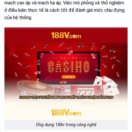
mạch cao áp và mạch hạ áp. Việc mô phỏng và thử nghiệm
ở điều kiện thực tế là cách tốt để đánh giá mức chịu đựng
của hệ thống.
Ứng dụng 188v trong công nghệ