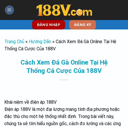
Skip
to
content
ĐĂNG NHẬP
ĐĂNG KÝ
Trang Chủ
»
Hướng Dẫn
»
Cách Xem Đá Gà Online Tại Hệ
Thống Cá Cược Của 188V
Cách Xem Đá Gà Online Tại Hệ
Thống Cá Cược Của 188V
Khái niệm về điện áp 188V
Điện áp 188V là một đại lượng mang tính địa phương hoặc
đặc thù cho một hệ thống nhất định. Trong bài viết này,
chúng ta sẽ tìm hiểu nguồn gốc, cách đo lường và các ứng