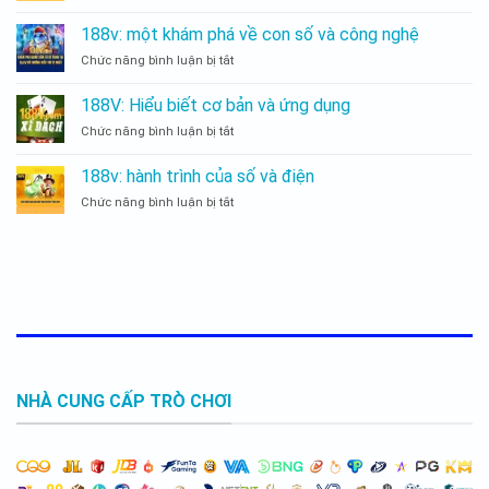
trong
lạ
điện
và
188v: một khám phá về con số và công nghệ
áp:
hành
Chức năng bình luận bị tắt
188v:
khía
trình
một
cạnh
khám
khám
và
188V: Hiểu biết cơ bản và ứng dụng
phá
phá
ứng
Chức năng bình luận bị tắt
188V:
về
dụng
Hiểu
con
biết
số
188v: hành trình của số và điện
cơ
và
Chức năng bình luận bị tắt
188v:
bản
công
hành
và
nghệ
trình
ứng
của
dụng
số
và
điện
NHÀ CUNG CẤP TRÒ CHƠI