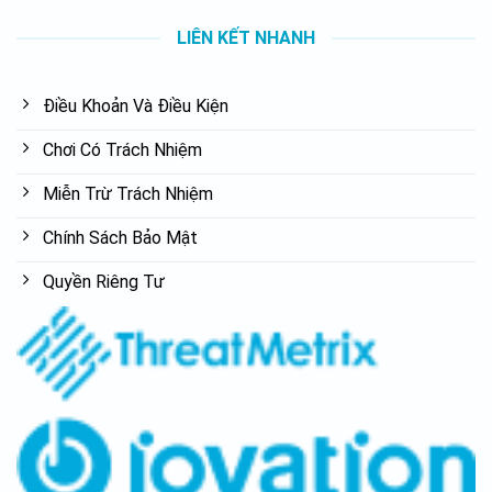
LIÊN KẾT NHANH
Điều Khoản Và Điều Kiện
Chơi Có Trách Nhiệm
Miễn Trừ Trách Nhiệm
Chính Sách Bảo Mật
Quyền Riêng Tư