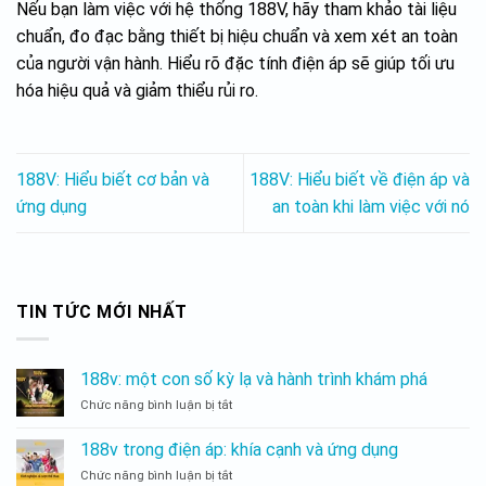
Nếu bạn làm việc với hệ thống 188V, hãy tham khảo tài liệu
chuẩn, đo đạc bằng thiết bị hiệu chuẩn và xem xét an toàn
của người vận hành. Hiểu rõ đặc tính điện áp sẽ giúp tối ưu
hóa hiệu quả và giảm thiểu rủi ro.
188V: Hiểu biết cơ bản và
188V: Hiểu biết về điện áp và
ứng dụng
an toàn khi làm việc với nó
TIN TỨC MỚI NHẤT
188v: một con số kỳ lạ và hành trình khám phá
Chức năng bình luận bị tắt
188v:
một
con
188v trong điện áp: khía cạnh và ứng dụng
số
Chức năng bình luận bị tắt
188v
kỳ