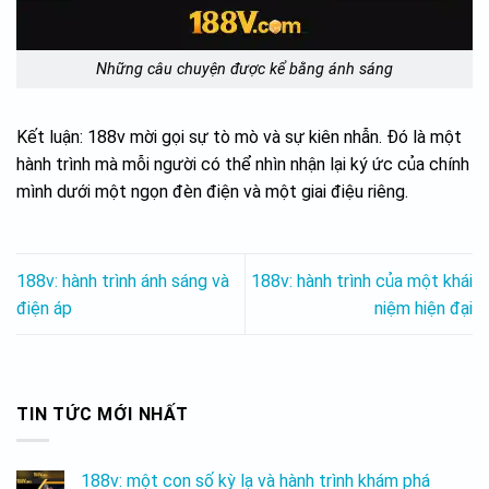
Những câu chuyện được kể bằng ánh sáng
Kết luận: 188v mời gọi sự tò mò và sự kiên nhẫn. Đó là một
hành trình mà mỗi người có thể nhìn nhận lại ký ức của chính
mình dưới một ngọn đèn điện và một giai điệu riêng.
188v: hành trình ánh sáng và
188v: hành trình của một khái
điện áp
niệm hiện đại
TIN TỨC MỚI NHẤT
188v: một con số kỳ lạ và hành trình khám phá