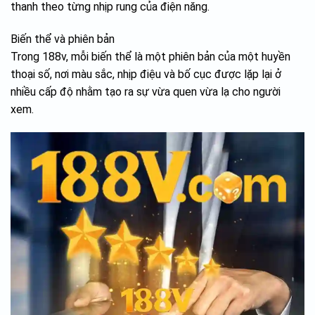
thanh theo từng nhịp rung của điện năng.
Biến thể và phiên bản
Trong 188v, mỗi biến thể là một phiên bản của một huyền
thoại số, nơi màu sắc, nhịp điệu và bố cục được lặp lại ở
nhiều cấp độ nhằm tạo ra sự vừa quen vừa lạ cho người
xem.