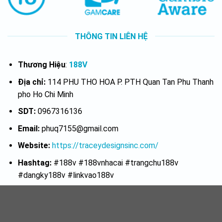
THÔNG TIN LIÊN HỆ
Thương Hiệu
:
188V
Địa chỉ:
114 PHU THO HOA P. PTH Quan Tan Phu Thanh
pho Ho Chi Minh
SDT:
0967316136
Email:
phuq7155@gmail.com
Website:
https://traceydesignsinc.com/
Hashtag:
#188v #188vnhacai #trangchu188v
#dangky188v #linkvao188v
Copyright 2025 © 188V