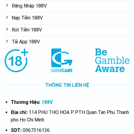
Đăng Nhập 188V
Nạp Tiền 188V
Rút Tiền 188V
Tải App 188V
THÔNG TIN LIÊN HỆ
Thương Hiệu
:
188V
Địa chỉ:
114 PHU THO HOA P. PTH Quan Tan Phu Thanh
pho Ho Chi Minh
SDT:
0967316136