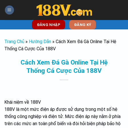
Skip
to
content
ĐĂNG NHẬP
ĐĂNG KÝ
Trang Chủ
»
Hướng Dẫn
»
Cách Xem Đá Gà Online Tại Hệ
Thống Cá Cược Của 188V
Cách Xem Đá Gà Online Tại Hệ
Thống Cá Cược Của 188V
Khái niệm về 188V
188V là một mức điện áp được sử dụng trong một số hệ
thống công nghiệp và điện tử. Mức điện áp này nằm ở phía
trên các mức an toàn phổ biến và đòi hỏi biện pháp bảo hộ