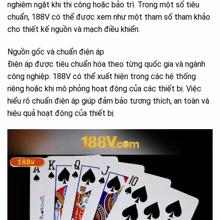
nghiêm ngặt khi thi công hoặc bảo trì. Trong một số tiêu
chuẩn, 188V có thể được xem như một tham số tham khảo
cho thiết kế nguồn và mạch điều khiển.
Nguồn gốc và chuẩn điện áp
Điện áp được tiêu chuẩn hóa theo từng quốc gia và ngành
công nghiệp. 188V có thể xuất hiện trong các hệ thống
riêng hoặc khi mô phỏng hoạt động của các thiết bị. Việc
hiểu rõ chuẩn điện áp giúp đảm bảo tương thích, an toàn và
hiệu quả hoạt động của thiết bị.