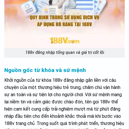
188v đăng nhập tổng quan và giá trị cốt lõi
Nguồn gốc từ khóa và sứ mệnh
Khởi nguồn của từ khóa 188v đăng nhập gắn liền với câu
chuyện của một thương hiệu trẻ trung, chăm chú vận hành
sự an toàn và sự tiện lợi cho người chơi. Với sứ mệnh mang
lại niềm tin và cảm giác được chào đón, tên gọi 188v thể
hiện cam kết cung cấp trải nghiệm mượt mà từ phút đăng
nhập đầu tiên cho đến khoảnh khắc thoải mái khi bước vào
188v trang chủ. Trong suốt quá trình phát triển, thương hiệu