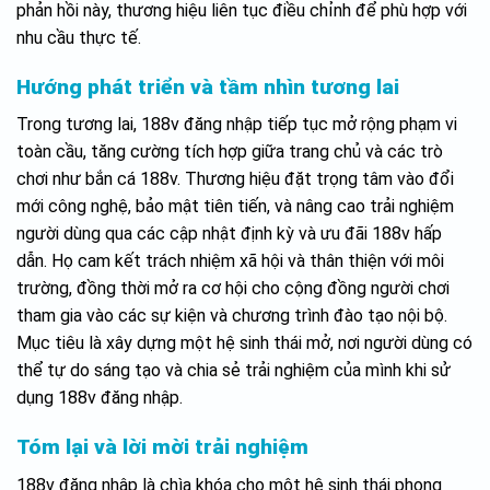
phản hồi này, thương hiệu liên tục điều chỉnh để phù hợp với
nhu cầu thực tế.
Hướng phát triển và tầm nhìn tương lai
Trong tương lai, 188v đăng nhập tiếp tục mở rộng phạm vi
toàn cầu, tăng cường tích hợp giữa trang chủ và các trò
chơi như bắn cá 188v. Thương hiệu đặt trọng tâm vào đổi
mới công nghệ, bảo mật tiên tiến, và nâng cao trải nghiệm
người dùng qua các cập nhật định kỳ và ưu đãi 188v hấp
dẫn. Họ cam kết trách nhiệm xã hội và thân thiện với môi
trường, đồng thời mở ra cơ hội cho cộng đồng người chơi
tham gia vào các sự kiện và chương trình đào tạo nội bộ.
Mục tiêu là xây dựng một hệ sinh thái mở, nơi người dùng có
thể tự do sáng tạo và chia sẻ trải nghiệm của mình khi sử
dụng 188v đăng nhập.
Tóm lại và lời mời trải nghiệm
188v đăng nhập là chìa khóa cho một hệ sinh thái phong