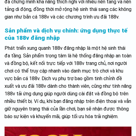
đã chứng minh khả năng thích nghi với nhiều nền tảng và nền
tảng di động, đồng thời mở rộng hệ sinh thái sang các không
gian như bắn cá 188v và các chương trình ưu đãi 188v.
Sản phẩm và dịch vụ chính: ứng dụng thực tế
của 188v đăng nhập
Phát triển xung quanh 188v đăng nhập là một hệ sinh thái
đa tầng. Sản phẩm trọng tâm là hệ thống đăng nhập an toàn
và đồng bộ, kết nối trực tiếp với 188v trang chủ, nơi người
chơi có thể truy cập nhanh vào danh mục trò chơi và khu
vực bắn cá 188v. Dịch vụ phụ trợ bao gồm tinh chỉnh đề
xuất và ưu đãi 188v dành cho thành viên, cũng như tính năng
188v tải ứng dụng giúp người dùng cài đặt và đồng bộ trên
nhiều thiết bị. Ví dụ, khi bạn đăng nhập trên điện thoại và vẫn
giữ nguyên trạng thái của lần chơi, bạn sẽ nhận được thông
báo sự kiện và khuyến mãi, giúp tối ưu hóa trải nghiệm.