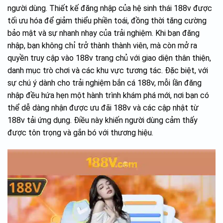
người dùng. Thiết kế đăng nhập của hệ sinh thái 188v được
tối ưu hóa để giảm thiểu phiền toái, đồng thời tăng cường
bảo mật và sự nhanh nhạy của trải nghiệm. Khi bạn đăng
nhập, bạn không chỉ trở thành thành viên, mà còn mở ra
quyền truy cập vào 188v trang chủ với giao diện thân thiện,
danh mục trò chơi và các khu vực tương tác. Đặc biệt, với
sự chú ý dành cho trải nghiệm bắn cá 188v, mỗi lần đăng
nhập đều hứa hẹn một hành trình khám phá mới, nơi bạn có
thể dễ dàng nhận được ưu đãi 188v và các cập nhật từ
188v tải ứng dụng. Điều này khiến người dùng cảm thấy
được tôn trọng và gắn bó với thương hiệu.