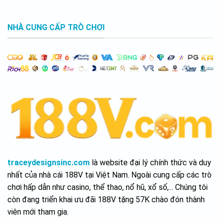
NHÀ CUNG CẤP TRÒ CHƠI
traceydesignsinc.com
là website đại lý chính thức và duy
nhất của nhà cái 188V tại Việt Nam. Ngoài cung cấp các trò
chơi hấp dẫn như casino, thể thao, nổ hũ, xổ số,... Chúng tôi
còn đang triển khai ưu đãi 188V tặng 57K chào đón thành
viên mới tham gia.