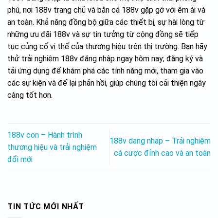
phú, nơi 188v trang chủ và bắn cá 188v gặp gỡ với êm ái và
an toàn. Khả năng đồng bộ giữa các thiết bị, sự hài lòng từ
những ưu đãi 188v và sự tin tưởng từ cộng đồng sẽ tiếp
tục củng cố vị thế của thương hiệu trên thị trường. Bạn hãy
thử trải nghiệm 188v đăng nhập ngay hôm nay; đăng ký và
tải ứng dụng để khám phá các tính năng mới, tham gia vào
các sự kiện và để lại phản hồi, giúp chúng tôi cải thiện ngày
càng tốt hơn.
188v con – Hành trình
188v dang nhap – Trải nghiệm
thương hiệu và trải nghiệm
cá cược đỉnh cao và an toàn
đổi mới
TIN TỨC MỚI NHẤT