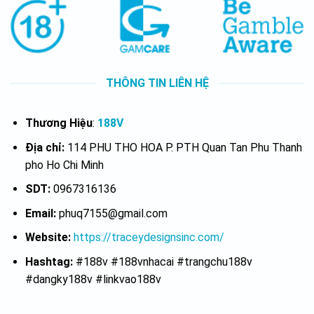
THÔNG TIN LIÊN HỆ
Thương Hiệu
:
188V
Địa chỉ:
114 PHU THO HOA P. PTH Quan Tan Phu Thanh
pho Ho Chi Minh
SDT:
0967316136
Email:
phuq7155@gmail.com
Website:
https://traceydesignsinc.com/
Hashtag:
#188v #188vnhacai #trangchu188v
#dangky188v #linkvao188v