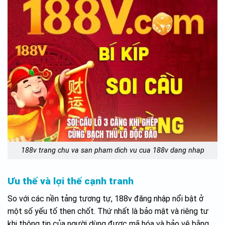
188v trang chu va san pham dich vu cua 188v dang nhap
Ưu thế và lợi thế cạnh tranh
So với các nền tảng tương tự, 188v đăng nhập nổi bật ở
một số yếu tố then chốt. Thứ nhất là bảo mật và riêng tư
khi thông tin của người dùng được mã hóa và bảo vệ bằng