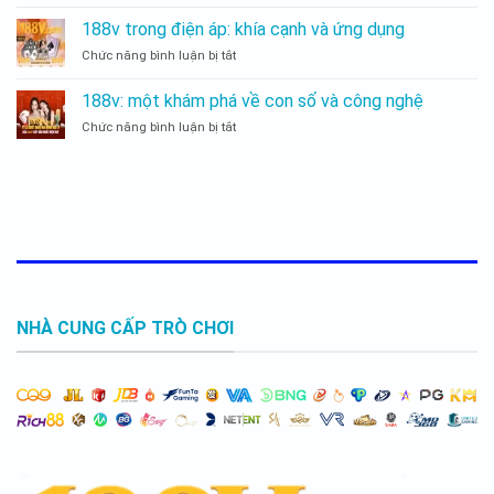
một
và
con
ứng
188v trong điện áp: khía cạnh và ứng dụng
số
dụng
Chức năng bình luận bị tắt
188v
kỳ
tiềm
trong
lạ
năng
điện
và
188v: một khám phá về con số và công nghệ
áp:
hành
Chức năng bình luận bị tắt
188v:
khía
trình
một
cạnh
khám
khám
và
phá
phá
ứng
về
dụng
con
số
và
công
nghệ
NHÀ CUNG CẤP TRÒ CHƠI