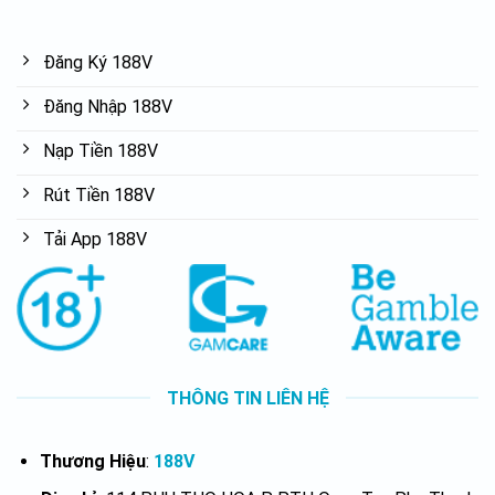
Đăng Ký 188V
Đăng Nhập 188V
Nạp Tiền 188V
Rút Tiền 188V
Tải App 188V
THÔNG TIN LIÊN HỆ
Thương Hiệu
:
188V