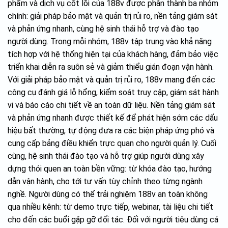
phẩm và dịch vụ cốt lõi của 188v được phân thành ba nhóm
chính: giải pháp bảo mật và quản trị rủi ro, nền tảng giám sát
và phản ứng nhanh, cùng hệ sinh thái hỗ trợ và đào tạo
người dùng. Trong mỗi nhóm, 188v tập trung vào khả năng
tích hợp với hệ thống hiện tại của khách hàng, đảm bảo việc
triển khai diễn ra suôn sẻ và giảm thiểu gián đoạn vận hành.
Với giải pháp bảo mật và quản trị rủi ro, 188v mang đến các
công cụ đánh giá lỗ hổng, kiểm soát truy cập, giám sát hành
vi và báo cáo chi tiết về an toàn dữ liệu. Nền tảng giám sát
và phản ứng nhanh được thiết kế để phát hiện sớm các dấu
hiệu bất thường, tự động đưa ra các biện pháp ứng phó và
cung cấp bảng điều khiển trực quan cho người quản lý. Cuối
cùng, hệ sinh thái đào tạo và hỗ trợ giúp người dùng xây
dựng thói quen an toàn bền vững: từ khóa đào tạo, hướng
dẫn vận hành, cho tới tư vấn tùy chỉnh theo từng ngành
nghề. Người dùng có thể trải nghiệm 188v an toàn không
qua nhiều kênh: từ demo trực tiếp, webinar, tài liệu chi tiết
cho đến các buổi gặp gỡ đối tác. Đối với người tiêu dùng cá