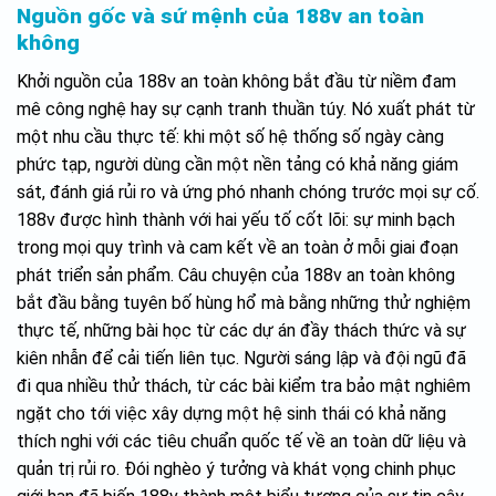
Nguồn gốc và sứ mệnh của 188v an toàn
không
Khởi nguồn của 188v an toàn không bắt đầu từ niềm đam
mê công nghệ hay sự cạnh tranh thuần túy. Nó xuất phát từ
một nhu cầu thực tế: khi một số hệ thống số ngày càng
phức tạp, người dùng cần một nền tảng có khả năng giám
sát, đánh giá rủi ro và ứng phó nhanh chóng trước mọi sự cố.
188v được hình thành với hai yếu tố cốt lõi: sự minh bạch
trong mọi quy trình và cam kết về an toàn ở mỗi giai đoạn
phát triển sản phẩm. Câu chuyện của 188v an toàn không
bắt đầu bằng tuyên bố hùng hổ mà bằng những thử nghiệm
thực tế, những bài học từ các dự án đầy thách thức và sự
kiên nhẫn để cải tiến liên tục. Người sáng lập và đội ngũ đã
đi qua nhiều thử thách, từ các bài kiểm tra bảo mật nghiêm
ngặt cho tới việc xây dựng một hệ sinh thái có khả năng
thích nghi với các tiêu chuẩn quốc tế về an toàn dữ liệu và
quản trị rủi ro. Đói nghèo ý tưởng và khát vọng chinh phục