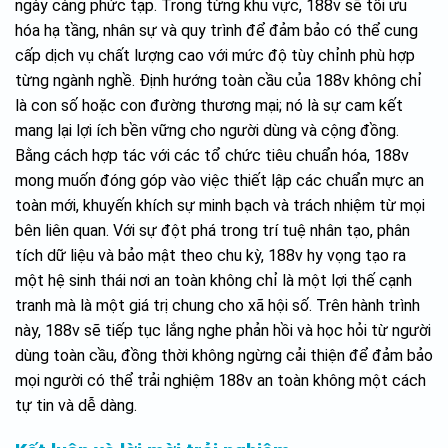
ngày càng phức tạp. Trong từng khu vực, 188v sẽ tối ưu
hóa hạ tầng, nhân sự và quy trình để đảm bảo có thể cung
cấp dịch vụ chất lượng cao với mức độ tùy chỉnh phù hợp
từng ngành nghề. Định hướng toàn cầu của 188v không chỉ
là con số hoặc con đường thương mại; nó là sự cam kết
mang lại lợi ích bền vững cho người dùng và cộng đồng.
Bằng cách hợp tác với các tổ chức tiêu chuẩn hóa, 188v
mong muốn đóng góp vào việc thiết lập các chuẩn mực an
toàn mới, khuyến khích sự minh bạch và trách nhiệm từ mọi
bên liên quan. Với sự đột phá trong trí tuệ nhân tạo, phân
tích dữ liệu và bảo mật theo chu kỳ, 188v hy vọng tạo ra
một hệ sinh thái nơi an toàn không chỉ là một lợi thế cạnh
tranh mà là một giá trị chung cho xã hội số. Trên hành trình
này, 188v sẽ tiếp tục lắng nghe phản hồi và học hỏi từ người
dùng toàn cầu, đồng thời không ngừng cải thiện để đảm bảo
mọi người có thể trải nghiệm 188v an toàn không một cách
tự tin và dễ dàng.