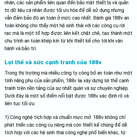
nhân, các sản phẩm liên quan đến bảo mật thiết bị và quản
trị dữ liệu cá nhân được tối ưu hóa để dễ sử dụng nhưng
vẫn đảm bảo độ an toàn ở mức cao nhất. Đánh giá 188v an
toàn không cho thấy một hệ sinh thái với các công cụ rời
rạc mà là một tổ hợp được liên kết chặt chẽ, tạo thành một
chu trình an toàn khép kín từ khi thiết kế cho tới khi vận
hành và bảo trì.
Lợi thế và sức cạnh tranh của 188v
Trong thị trường mà nhiều công ty công bố an toàn như một
tính năng phụ của sản phẩm, 188v lại xây dựng lợi thế cạnh
tranh trên nền tảng của sự nhất quán và sự chuyên nghiệp.
Dưới đây là một số điểm nổi bật được 188v xác định rõ và
liên tục tối ưu:
1) Công nghệ tích hợp và chuẩn mực mở: 188v không chỉ
phát triển các công cụ riêng mà còn thiết kế chúng để dễ
tích hợp với các hệ sinh thái công nghệ phổ biến khác, từ